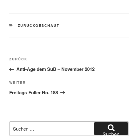
KATEGORIEN
ZURÜCKGESCHAUT
Beitragsnavigation
Vorheriger
ZURÜCK
Beitrag
Anti-Age dem SuB – November 2012
Nächster
WEITER
Beitrag
Freitags-Füller No. 188
Suche
nach:
Suchen