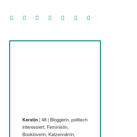
facebook
soundcloud
twitter
mastodon
instagram
threads
goodreads
Kerstin
| 48 | Bloggerin, politisch
interessiert, Feministin,
Bookloverin, Katzennärrin,