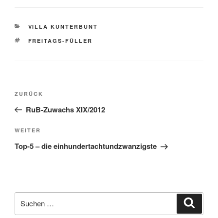
KATEGORIEN
VILLA KUNTERBUNT
SCHLAGWÖRTER
FREITAGS-FÜLLER
Beitragsnavigation
Vorheriger
ZURÜCK
Beitrag
RuB-Zuwachs XIX/2012
Nächster
WEITER
Beitrag
Top-5 – die einhundertachtundzwanzigste
Suche
Suche
nach: