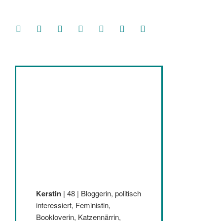
facebook
soundcloud
twitter
mastodon
instagram
threads
goodreads
Kerstin
| 48 | Bloggerin, politisch
interessiert, Feministin,
Bookloverin, Katzennärrin,