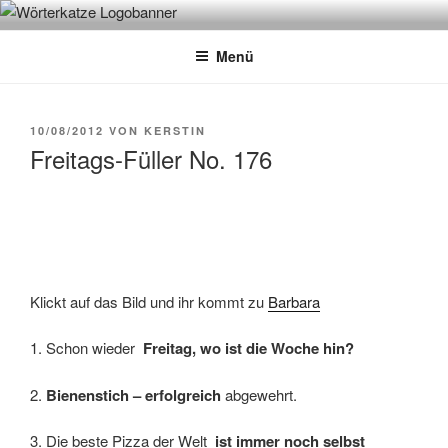
Zum
WÖRTERKATZE
Von Büchern erzählen
Inhalt
Menü
springen
VERÖFFENTLICHT
10/08/2012
VON
KERSTIN
AM
Freitags-Füller No. 176
Klickt auf das Bild und ihr kommt zu
Barbara
1. Schon wieder
Freitag, wo ist die Woche hin?
2.
Bienenstich – erfolgreich
abgewehrt.
3. Die beste Pizza der Welt
ist immer noch selbst