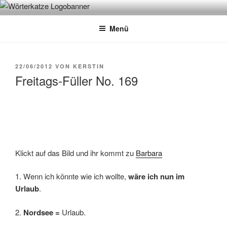
Zum
WÖRTERKATZE
Von Büchern erzählen
Inhalt
Menü
springen
VERÖFFENTLICHT
22/06/2012
VON
KERSTIN
AM
Freitags-Füller No. 169
Klickt auf das Bild und ihr kommt zu
Barbara
1. Wenn ich könnte wie ich wollte,
wäre ich nun im
Urlaub
.
2.
Nordsee =
Urlaub.