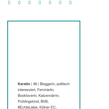
facebook
soundcloud
twitter
mastodon
instagram
threads
goodreads
Kerstin
| 48 | Bloggerin, politisch
interessiert, Feministin,
Bookloverin, Katzennärrin,
Frühlingskind, BVB,
#EchteLiebe, Kölner EC,