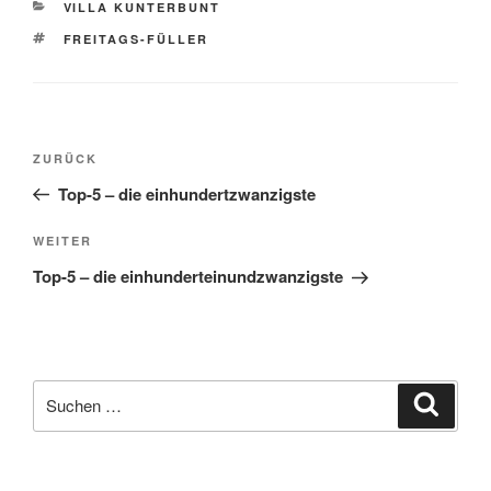
KATEGORIEN
VILLA KUNTERBUNT
SCHLAGWÖRTER
FREITAGS-FÜLLER
Beitragsnavigation
Vorheriger
ZURÜCK
Beitrag
Top-5 – die einhundertzwanzigste
Nächster
WEITER
Beitrag
Top-5 – die einhunderteinundzwanzigste
Suche
Suche
nach: