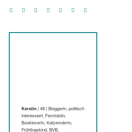
facebook
soundcloud
twitter
mastodon
instagram
threads
goodreads
Kerstin
| 48 | Bloggerin, politisch
interessiert, Feministin,
Bookloverin, Katzennärrin,
Frühlingskind, BVB,