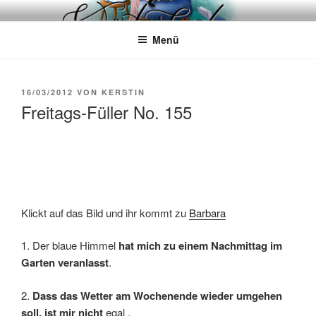
Zum
WÖRTERKATZE
Von Büchern erzählen
Inhalt
Menü
springen
VERÖFFENTLICHT
16/03/2012
VON
KERSTIN
AM
Freitags-Füller No. 155
Klickt auf das Bild und ihr kommt zu
Barbara
1. Der blaue Himmel
hat mich zu einem Nachmittag im
Garten veranlasst
.
2.
Dass das Wetter am Wochenende wieder umgehen
soll, ist mir nicht
egal .