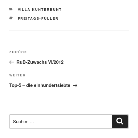
KATEGORIEN
VILLA KUNTERBUNT
SCHLAGWÖRTER
FREITAGS-FÜLLER
Beitragsnavigation
Vorheriger
ZURÜCK
Beitrag
RuB-Zuwachs VI/2012
Nächster
WEITER
Beitrag
Top-5 – die einhundertsiebte
Suche
Suche
nach: