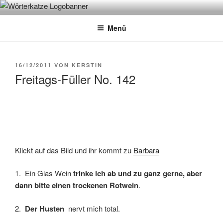
Zum
WÖRTERKATZE
Von Büchern erzählen
Inhalt
Menü
springen
VERÖFFENTLICHT
16/12/2011
VON
KERSTIN
AM
Freitags-Füller No. 142
Klickt auf das Bild und ihr kommt zu
Barbara
1. Ein Glas Wein
trinke ich ab und zu ganz gerne, aber
dann bitte einen trockenen Rotwein
.
2.
Der Husten
nervt mich total.