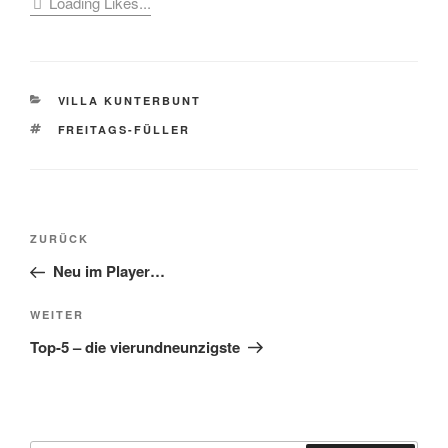
Loading Likes...
KATEGORIEN
VILLA KUNTERBUNT
SCHLAGWÖRTER
FREITAGS-FÜLLER
Beitragsnavigation
Vorheriger
ZURÜCK
Beitrag
Neu im Player…
Nächster
WEITER
Beitrag
Top-5 – die vierundneunzigste