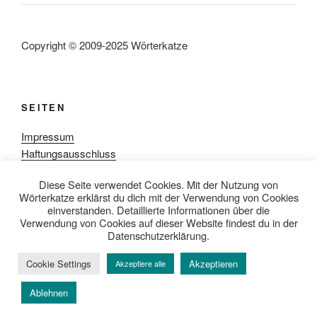
Copyright © 2009-2025 Wörterkatze
SEITEN
Impressum
Haftungsausschluss
Datenschutzerklärung
Diese Seite verwendet Cookies. Mit der Nutzung von
Rezensionpolitik
Wörterkatze erklärst du dich mit der Verwendung von Cookies
Bewertungsschema
einverstanden. Detaillierte Informationen über die
Media-Kit
Verwendung von Cookies auf dieser Website findest du in der
Datenschutzerklärung.
Cookie Settings
Akzeptieren
Akzeptiere alle
Datenschutzerklärung
Mit Stolz präsentiert von WordPress
Ablehnen