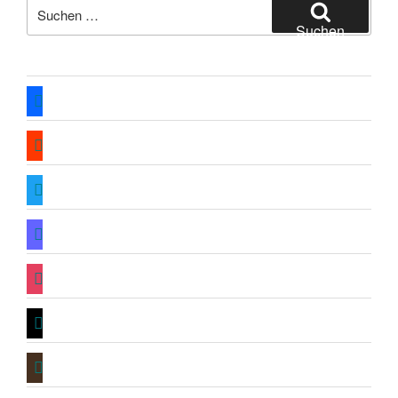
Suche
nach:
Suchen
facebook
soundcloud
twitter
mastodon
instagram
threads
goodreads