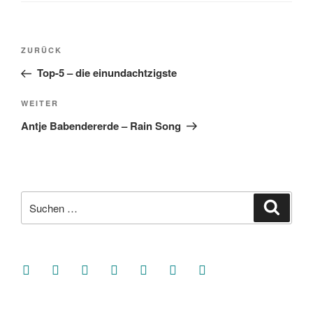
Beitragsnavigation
Vorheriger
ZURÜCK
Beitrag
Top-5 – die einundachtzigste
Nächster
WEITER
Beitrag
Antje Babendererde – Rain Song
Suche
Suche
nach:
facebook
soundcloud
twitter
mastodon
instagram
threads
goodreads