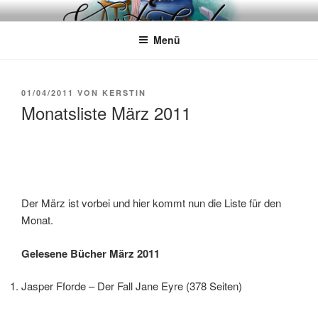
Zum
WÖRTERKATZE
Von Büchern erzählen
Inhalt
Menü
springen
VERÖFFENTLICHT
01/04/2011
VON
KERSTIN
AM
Monatsliste März 2011
Der März ist vorbei und hier kommt nun die Liste für den
Monat.
Gelesene Bücher März 2011
Jasper Fforde – Der Fall Jane Eyre (378 Seiten)