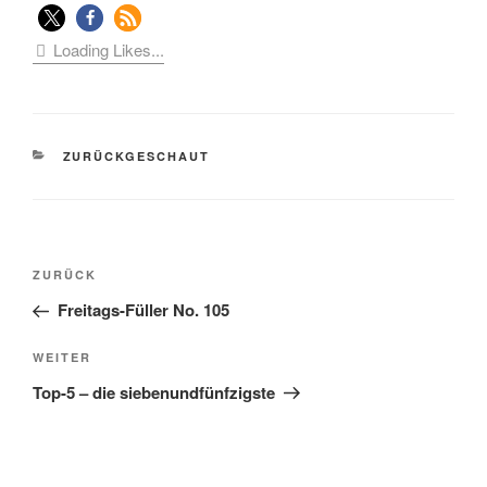
Loading Likes...
KATEGORIEN
ZURÜCKGESCHAUT
Beitragsnavigation
Vorheriger
ZURÜCK
Beitrag
Freitags-Füller No. 105
Nächster
WEITER
Beitrag
Top-5 – die siebenundfünfzigste