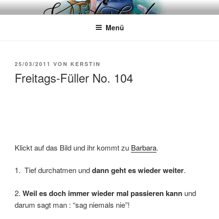
Zum
WÖRTERKATZE
Von Büchern erzählen
Inhalt
Menü
springen
VERÖFFENTLICHT
25/03/2011
VON
KERSTIN
AM
Freitags-Füller No. 104
Klickt auf das Bild und ihr kommt zu
Barbara
.
1. Tief durchatmen und
dann geht es wieder weiter
.
2.
Weil es doch immer wieder mal passieren kann
und
darum sagt man : “sag niemals nie”!