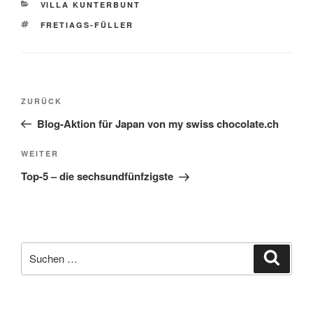
KATEGORIEN
VILLA KUNTERBUNT
SCHLAGWÖRTER
FRETIAGS-FÜLLER
Beitragsnavigation
Vorheriger
ZURÜCK
Beitrag
Blog-Aktion für Japan von my swiss chocolate.ch
Nächster
WEITER
Beitrag
Top-5 – die sechsundfünfzigste
Suche
Suche
nach: