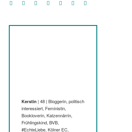
facebook
soundcloud
twitter
mastodon
instagram
threads
goodreads
Kerstin
| 48 | Bloggerin, politisch
interessiert, Feministin,
Bookloverin, Katzennärrin,
Frühlingskind, BVB,
#EchteLiebe, Kölner EC,