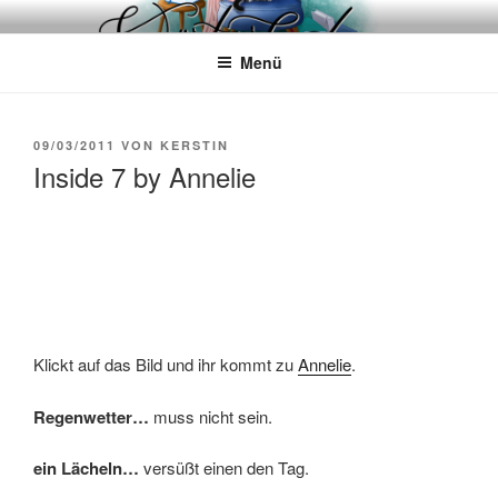
Zum
WÖRTERKATZE
Von Büchern erzählen
Inhalt
Menü
springen
VERÖFFENTLICHT
09/03/2011
VON
KERSTIN
AM
Inside 7 by Annelie
Klickt auf das Bild und ihr kommt zu
Annelie
.
Regenwetter…
muss nicht sein.
ein Lächeln…
versüßt einen den Tag.