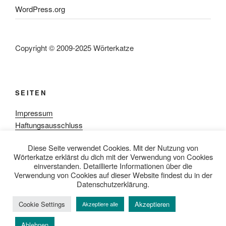
WordPress.org
Copyright © 2009-2025 Wörterkatze
SEITEN
Impressum
Haftungsausschluss
Datenschutzerklärung
Diese Seite verwendet Cookies. Mit der Nutzung von
Rezensionpolitik
Wörterkatze erklärst du dich mit der Verwendung von Cookies
Bewertungsschema
einverstanden. Detaillierte Informationen über die
Media-Kit
Verwendung von Cookies auf dieser Website findest du in der
Datenschutzerklärung.
Cookie Settings
Akzeptieren
Akzeptiere alle
Datenschutzerklärung
Mit Stolz präsentiert von WordPress
Ablehnen