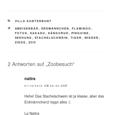
KATEGORIEN
VILLA KUNTERBUNT
SCHLAGWÖRTER
AMEISENBÄR
,
ERDMÄNNCHEN
,
FLAMINGO
,
FOTOS
,
KAKADU
,
KÄNGURUH
,
PINGUINE
,
SEEHUND
,
STACHELSCHWEIN
,
TIGER
,
WIDDER
,
ZIEGE
,
ZOO
2 Antworten auf „Zoobesuch“
natira
01/10/2010 UM 00:46 UHR
Hehe! Das Stachelschwein ist ja klasse, aber das
Erdmännchen2 toppt alles :)
Lg Natira