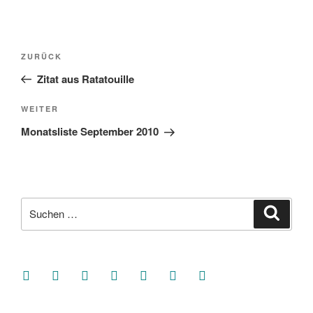
Beitragsnavigation
Vorheriger
ZURÜCK
Beitrag
Zitat aus Ratatouille
Nächster
WEITER
Beitrag
Monatsliste September 2010
Suche
Suche
nach:
facebook
soundcloud
twitter
mastodon
instagram
threads
goodreads