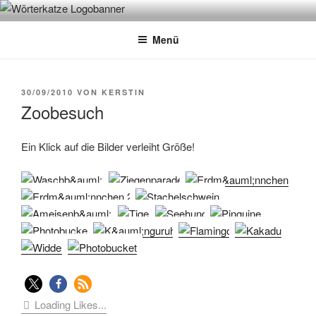
Zum
WÖRTERKATZE
Von Büchern erzählen
Inhalt
Menü
springen
VERÖFFENTLICHT
30/09/2010
VON
KERSTIN
AM
Zoobesuch
Ein Klick auf die Bilder verleiht Größe!
Loading Likes...