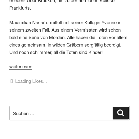
erleben! Über Brücken, hin zu der herrlichen Kulisse
Frankfurts.
Maximilian Nasar ermittelt mit seiner Kollegin Yvonne in
seinem zweiten Fall. Aus einem Vermissten wird schon
bald eine Serie von Morden. Alle haben die Toten vor allem
eines gemeinsam, in wilden Gräbern sorgfältig beerdigt.
Und noch schlimmer, all die Toten sind Kinder!
„Hagen
weiterlesen
Wolfstetter
Loading Likes...
–
Waldzucht“
Suche
Suche
nach:
facebook
soundcloud
twitter
mastodon
instagram
threads
goodreads