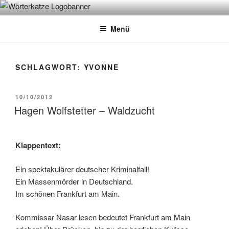
Zum
WÖRTERKATZE
Von Büchern erzählen
Inhalt
Menü
springen
SCHLAGWORT:
YVONNE
VERÖFFENTLICHT
10/10/2012
AM
Hagen Wolfstetter – Waldzucht
Klappentext:
Ein spektakulärer deutscher Kriminalfall!
Ein Massenmörder in Deutschland.
Im schönen Frankfurt am Main.
Kommissar Nasar lesen bedeutet Frankfurt am Main