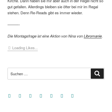
Kirche. Dann haben sie mir aber auch in der Regel nicht so
gut gefallen. Allerdings bleiben sie öfter bei mir im Regal
stehen. Denn Re-Reads gibt es immer wieder.
———-
Die Montagsfrage ist eine Aktion von Nina von
Libromanie
.
Loading Likes...
Suche
Suche
nach:
facebook
soundcloud
twitter
mastodon
instagram
threads
goodreads