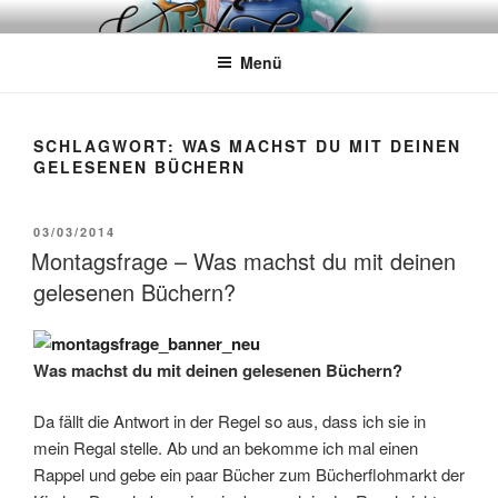
Zum
WÖRTERKATZE
Von Büchern erzählen
Inhalt
Menü
springen
SCHLAGWORT:
WAS MACHST DU MIT DEINEN
GELESENEN BÜCHERN
VERÖFFENTLICHT
03/03/2014
AM
Montagsfrage – Was machst du mit deinen
gelesenen Büchern?
Was machst du mit deinen gelesenen Büchern?
Da fällt die Antwort in der Regel so aus, dass ich sie in
mein Regal stelle. Ab und an bekomme ich mal einen
Rappel und gebe ein paar Bücher zum Bücherflohmarkt der