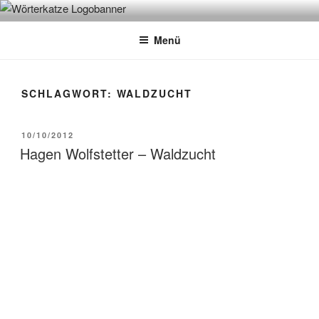
Zum
WÖRTERKATZE
Von Büchern erzählen
Inhalt
Menü
springen
SCHLAGWORT:
WALDZUCHT
VERÖFFENTLICHT
10/10/2012
AM
Hagen Wolfstetter – Waldzucht