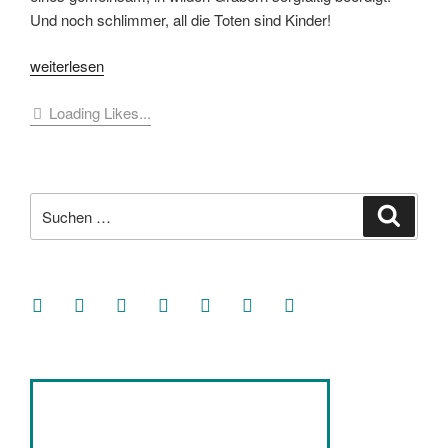
Und noch schlimmer, all die Toten sind Kinder!
„Hagen
weiterlesen
Wolfstetter
Loading Likes...
–
Waldzucht“
Suche
Suche
nach:
facebook
soundcloud
twitter
mastodon
instagram
threads
goodreads