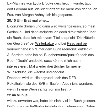
Ex-Mannes von Lydia Brooke gescheucht wurde, taucht
dort Gemma auf. Vielleicht erfährt sie mehr von der neuen
Frau von Morgan Ashby. Ich bin gespannt.
20.10 Uhr Erst mal eine…
Blogrunde drehen und dann wird weiter gelesen, so mein
Gedanke. Und dann stolperte ich doch direkt wieder über
ein Buch, dass ich mich vom Titel anspricht “Die Hüterin
der Gewürze” bei
Winterkatze
und bei
Read and be
yourself
habe ich “Unter dem Südeseemond” entdeckt.
Außerdem habe ich bei
Buecherwurm2punkt0
noch das
Buch “Death” entdeckt, dass könnte mich auch
interessieren. Mal wieder drei Bücher für meine
Wunschliste, die wächst und gedeiht.
Daneben wird im Hintergrund noch das DFB-
Pokalhalbfinale des BVB mitlaufen. Also nicht wundern,
wenn ihr eine Weile nichts von mir liest. ;-)
22.44 Nun ja…
wie zu erwarten war, habe ich nicht viel im Buch gelesen.
Dafür war das Fußballspiel einfach zu interessant. Daher