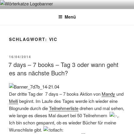
Zum
WÖRTERKATZE
Von Büchern erzählen
Inhalt
Menü
springen
SCHLAGWORT:
VIC
VERÖFFENTLICHT
16/04/2014
AM
7 days – 7 books – Tag 3 oder wann geht
es ans nächste Buch?
Der dritte Tag der 7 days – 7 books Aktion von
Mandy
und
Melli
beginnt. Im Laufe des Tages werde ich wieder eine
Blogrunde durch die
Teilnehmerliste
drehen und mal sehen,
wie lange es dieses Mal dauert bei 50 Teilnehmern
.
Ich bin schon gespannt, ob es wieder Bücher für meine
Wunschliste gibt.