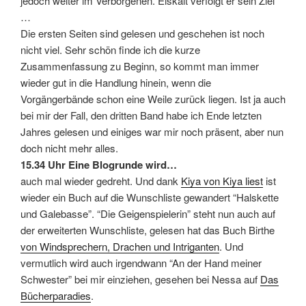
jedoch weiter im Verborgenen. Eiskalt verfolgt er sein Ziel
…
Die ersten Seiten sind gelesen und geschehen ist noch
nicht viel. Sehr schön finde ich die kurze
Zusammenfassung zu Beginn, so kommt man immer
wieder gut in die Handlung hinein, wenn die
Vorgängerbände schon eine Weile zurück liegen. Ist ja auch
bei mir der Fall, den dritten Band habe ich Ende letzten
Jahres gelesen und einiges war mir noch präsent, aber nun
doch nicht mehr alles.
15.34 Uhr Eine Blogrunde wird…
auch mal wieder gedreht. Und dank
Kiya von Kiya liest
ist
wieder ein Buch auf die Wunschliste gewandert “Halskette
und Galebasse”. “Die Geigenspielerin” steht nun auch auf
der erweiterten Wunschliste, gelesen hat das Buch Birthe
von Windsprechern, Drachen und Intriganten
. Und
vermutlich wird auch irgendwann “An der Hand meiner
Schwester” bei mir einziehen, gesehen bei Nessa auf
Das
Bücherparadies
.