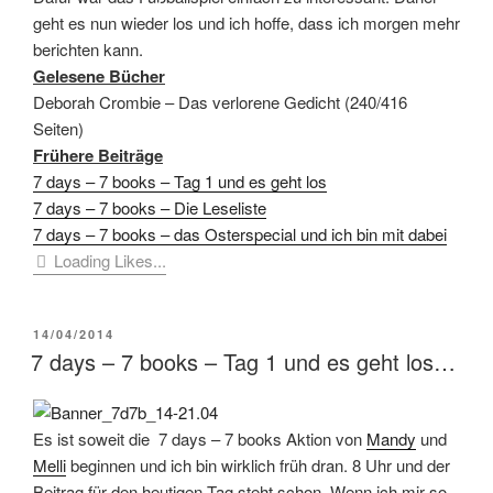
geht es nun wieder los und ich hoffe, dass ich morgen mehr
berichten kann.
Gelesene Bücher
Deborah Crombie – Das verlorene Gedicht (240/416
Seiten)
Frühere Beiträge
7 days – 7 books – Tag 1 und es geht los
7 days – 7 books – Die Leseliste
7 days – 7 books – das Osterspecial und ich bin mit dabei
Loading Likes...
VERÖFFENTLICHT
14/04/2014
AM
7 days – 7 books – Tag 1 und es geht los…
Es ist soweit die 7 days – 7 books Aktion von
Mandy
und
Melli
beginnen und ich bin wirklich früh dran. 8 Uhr und der
Beitrag für den heutigen Tag steht schon. Wenn ich mir so