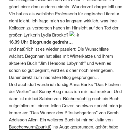
gönnt einer dem anderen nichts. Wundervoll dargestellt und
Vic hat es als weibliche Professorin für englische Literatur
nicht leicht. Ich frage mich so langsam wirklich, was ihre
Kollegen zu verbergen haben im Hinsicht auf den Tod der
großen Lyrikerin Lydia Brooke?
16.39 Uhr Blogrunde gedreht…
und natürlich ist es wieder passiert: Die Wunschliste
wächst. Begonnen hat alles mit Winterkatze und ihrem
aktuellen Buch “Jim Hensons Labyrinth” und wenn es
schon so gut beginnt, wird es sicher noch mehr geben.
Daher direkt zum nächsten Blog gesprungen…
Und auch dort wurde ich fündig Anna Banks “Das Flüstern
der Wellen” auf
Sunny Blog
muss ich mir mal merken. Und
dann ist mir bei Sabine von
Büchersüchtig
noch ein Buch
aufgefallen mit einem tollen Cover, so etwas spricht mich ja
immer an: “Das Wunder des Pfirsischgartens” von Sarah
Addisson Allen. Ein weiteres Buch ist mir bei Julia von
Buecherwurm2punkt0
ins Auge gesprungen, gehört habe