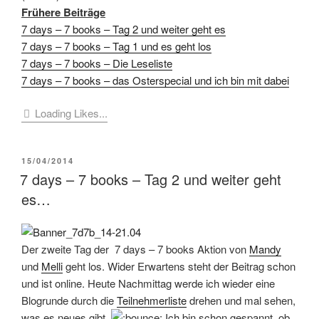
Frühere Beiträge
7 days – 7 books – Tag 2 und weiter geht es
7 days – 7 books – Tag 1 und es geht los
7 days – 7 books – Die Leseliste
7 days – 7 books – das Osterspecial und ich bin mit dabei
Loading Likes...
VERÖFFENTLICHT
15/04/2014
AM
7 days – 7 books – Tag 2 und weiter geht
es…
Der zweite Tag der 7 days – 7 books Aktion von
Mandy
und
Melli
geht los. Wider Erwartens steht der Beitrag schon
und ist online. Heute Nachmittag werde ich wieder eine
Blogrunde durch die
Teilnehmerliste
drehen und mal sehen,
was es neues gibt.
Ich bin schon gespannt, ob