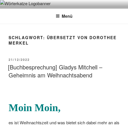
Zum
WÖRTERKATZE
Von Büchern erzählen
Inhalt
Menü
springen
SCHLAGWORT:
ÜBERSETZT VON DOROTHEE
MERKEL
VERÖFFENTLICHT
21/12/2022
AM
[Buchbesprechung] Gladys Mitchell –
Geheimnis am Weihnachtsabend
Moin Moin,
es ist Weihnachtszeit und was bietet sich dabei mehr an als