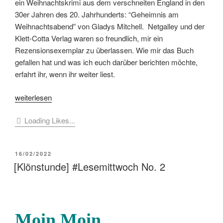
ein Weihnachtskrimi aus dem verschneiten England in den
30er Jahren des 20. Jahrhunderts: “Geheimnis am
Weihnachtsabend” von Gladys Mitchell. Netgalley und der
Klett-Cotta Verlag waren so freundlich, mir ein
Rezensionsexemplar zu überlassen. Wie mir das Buch
gefallen hat und was ich euch darüber berichten möchte,
erfahrt ihr, wenn ihr weiter liest.
„[Buchbesprechung]
weiterlesen
Gladys
Loading Likes...
Mitchell
–
Geheimnis
VERÖFFENTLICHT
16/02/2022
am
AM
[Klönstunde] #Lesemittwoch No. 2
Weihnachtsabend“
Moin Moin,