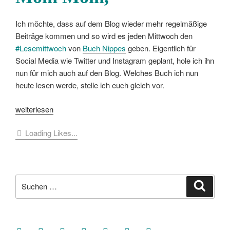
Ich möchte, dass auf dem Blog wieder mehr regelmäßige
Beiträge kommen und so wird es jeden Mittwoch den
#Lesemittwoch
von
Buch Nippes
geben. Eigentlich für
Social Media wie Twitter und Instagram geplant, hole ich ihn
nun für mich auch auf den Blog. Welches Buch ich nun
heute lesen werde, stelle ich euch gleich vor.
„[Klönstunde]
weiterlesen
#Lesemittwoch
Loading Likes...
No.
2“
Suche
Suche
nach:
facebook
soundcloud
twitter
mastodon
instagram
threads
goodreads