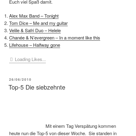
Euch viel Spaß damit.
Alex Max Band – Tonight
Tom Dice – Me and my guitar
Velile & Safri Duo – Helele
Chanée & N’evergreen – In a moment like this
Lifehouse – Halfway gone
Loading Likes...
VERÖFFENTLICHT
26/06/2010
AM
Top-5 Die siebzehnte
Mit einem Tag Verspätung kommen
heute nun die Top-5 von dieser Woche. Sie standen in