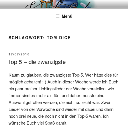
Zum
WÖRTERKATZE
Von Büchern erzählen
Inhalt
Menü
springen
SCHLAGWORT:
TOM DICE
VERÖFFENTLICHT
17/07/2010
AM
Top 5 – die zwanzigste
Kaum zu glauben, die zwanzigste Top-5. Wer hätte dies für
möglich gehalten! :-) Auch in dieser Woche werde ich Euch
ein paar meiner Lieblingslieder der Woche vorstellen, wie
immer sind es mehr als fünf und daher musste eine
Auswahl getroffen werden, die nicht so leicht war. Zwei
Lieder von der Vorwoche sind wieder mit dabei und dann
noch drei neue, die noch nicht in den Top-5 waren. Ich
wünsche Euch viel Spaß damit.