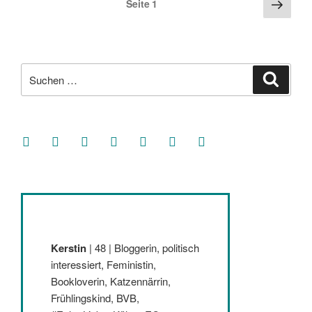
Näch
Seite
1
Seite
der
Beiträge
Suche
Suche
nach:
facebook
soundcloud
twitter
mastodon
instagram
threads
goodreads
Kerstin
| 48 | Bloggerin, politisch
interessiert, Feministin,
Bookloverin, Katzennärrin,
Frühlingskind, BVB,