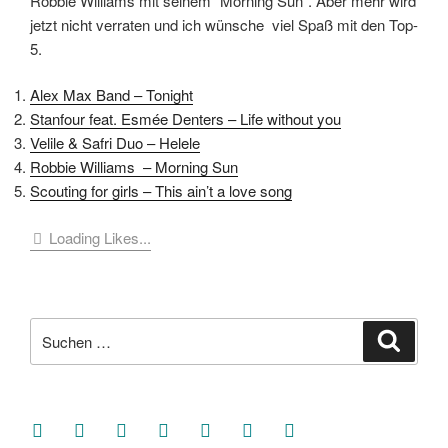
Robbie Williams mit seinem “Morning Sun”. Aber mehr wird
jetzt nicht verraten und ich wünsche viel Spaß mit den Top-
5.
Alex Max Band – Tonight
Stanfour feat. Esmée Denters – Life without you
Velile & Safri Duo – Helele
Robbie Williams – Morning Sun
Scouting for girls – This ain’t a love song
Loading Likes...
Suche
Suche
nach:
facebook
soundcloud
twitter
mastodon
instagram
threads
goodreads