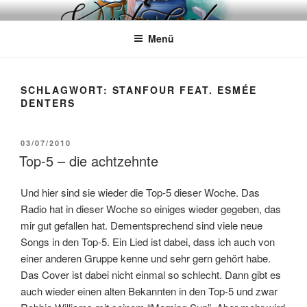
Zum
WÖRTERKATZE
Von Büchern erzählen
Inhalt
Menü
springen
SCHLAGWORT:
STANFOUR FEAT. ESMÉE
DENTERS
VERÖFFENTLICHT
03/07/2010
AM
Top-5 – die achtzehnte
Und hier sind sie wieder die Top-5 dieser Woche. Das
Radio hat in dieser Woche so einiges wieder gegeben, das
mir gut gefallen hat. Dementsprechend sind viele neue
Songs in den Top-5. Ein Lied ist dabei, dass ich auch von
einer anderen Gruppe kenne und sehr gern gehört habe.
Das Cover ist dabei nicht einmal so schlecht. Dann gibt es
auch wieder einen alten Bekannten in den Top-5 und zwar