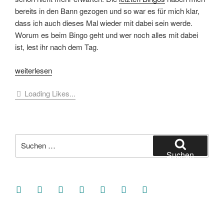
bereits in den Bann gezogen und so war es für mich klar,
dass ich auch dieses Mal wieder mit dabei sein werde.
Worum es beim Bingo geht und wer noch alles mit dabei
ist, lest ihr nach dem Tag.
„[Klönstunde]
weiterlesen
#Sommerlochbingo
Loading Likes...
2022
–
es
wird
Suche
crazy“
nach:
Suchen
facebook
soundcloud
twitter
mastodon
instagram
threads
goodreads