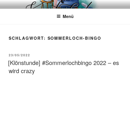
Zum
WÖRTERKATZE
Von Büchern erzählen
Inhalt
Menü
springen
SCHLAGWORT:
SOMMERLOCH-BINGO
VERÖFFENTLICHT
23/05/2022
AM
[Klönstunde] #Sommerlochbingo 2022 – es
wird crazy