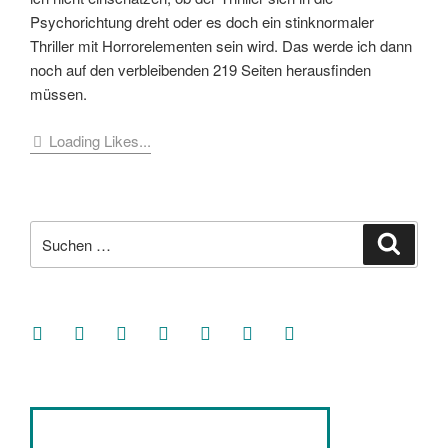
Psychorichtung dreht oder es doch ein stinknormaler
Thriller mit Horrorelementen sein wird. Das werde ich dann
noch auf den verbleibenden 219 Seiten herausfinden
müssen.
Loading Likes...
Suche
Suche
nach:
facebook
soundcloud
twitter
mastodon
instagram
threads
goodreads