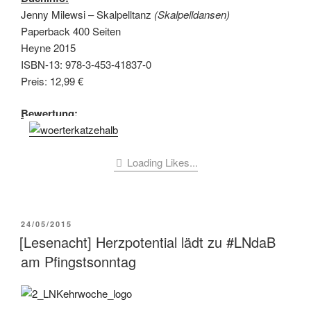
Jenny Milewsi – Skalpelltanz
(Skalpelldansen)
Paperback 400 Seiten
Heyne 2015
ISBN-13: 978-3-453-41837-0
Preis: 12,99 €
Bewertung:
Loading Likes...
VERÖFFENTLICHT
24/05/2015
AM
[Lesenacht] Herzpotential lädt zu #LNdaB
am Pfingstsonntag