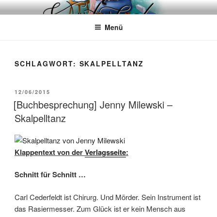
Zum
WÖRTERKATZE
Von Büchern erzählen
Inhalt
Menü
springen
SCHLAGWORT:
SKALPELLTANZ
VERÖFFENTLICHT
12/06/2015
AM
[Buchbesprechung] Jenny Milewski –
Skalpelltanz
Klappentext von der
Verlagsseite
:
Schnitt für Schnitt …
Carl Cederfeldt ist Chirurg. Und Mörder. Sein Instrument ist
das Rasiermesser. Zum Glück ist er kein Mensch aus