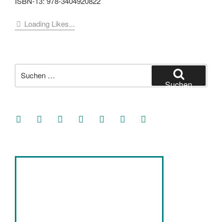
ISBN-13: 978-3404920822
Loading Likes...
Suche
nach:
Suchen
facebook
soundcloud
twitter
mastodon
instagram
threads
goodreads