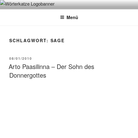
Zum
WÖRTERKATZE
Von Büchern erzählen
Inhalt
Menü
springen
SCHLAGWORT:
SAGE
VERÖFFENTLICHT
08/01/2010
AM
Arto Paasilinna – Der Sohn des
Donnergottes