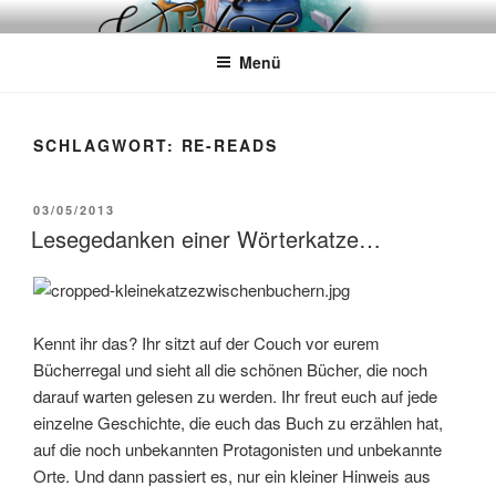
Zum
WÖRTERKATZE
Von Büchern erzählen
Inhalt
Menü
springen
SCHLAGWORT:
RE-READS
VERÖFFENTLICHT
03/05/2013
AM
Lesegedanken einer Wörterkatze…
Kennt ihr das? Ihr sitzt auf der Couch vor eurem
Bücherregal und sieht all die schönen Bücher, die noch
darauf warten gelesen zu werden. Ihr freut euch auf jede
einzelne Geschichte, die euch das Buch zu erzählen hat,
auf die noch unbekannten Protagonisten und unbekannte
Orte. Und dann passiert es, nur ein kleiner Hinweis aus