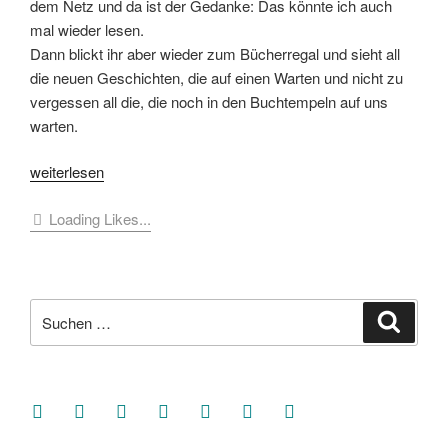
dem Netz und da ist der Gedanke: Das könnte ich auch
mal wieder lesen.
Dann blickt ihr aber wieder zum Bücherregal und sieht all
die neuen Geschichten, die auf einen Warten und nicht zu
vergessen all die, die noch in den Buchtempeln auf uns
warten.
„Lesegedanken
weiterlesen
einer
Loading Likes...
Wörterkatze…“
Suche
Suche
nach:
facebook
soundcloud
twitter
mastodon
instagram
threads
goodreads