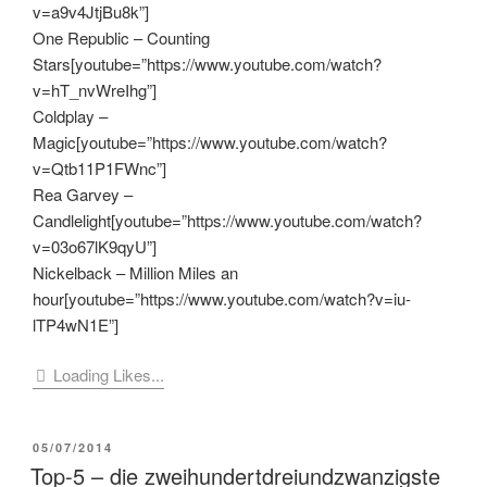
v=a9v4JtjBu8k”]
One Republic – Counting
Stars[youtube=”https://www.youtube.com/watch?
v=hT_nvWreIhg”]
Coldplay –
Magic[youtube=”https://www.youtube.com/watch?
v=Qtb11P1FWnc”]
Rea Garvey –
Candlelight[youtube=”https://www.youtube.com/watch?
v=03o67lK9qyU”]
Nickelback – Million Miles an
hour[youtube=”https://www.youtube.com/watch?v=iu-
lTP4wN1E”]
Loading Likes...
VERÖFFENTLICHT
05/07/2014
AM
Top-5 – die zweihundertdreiundzwanzigste