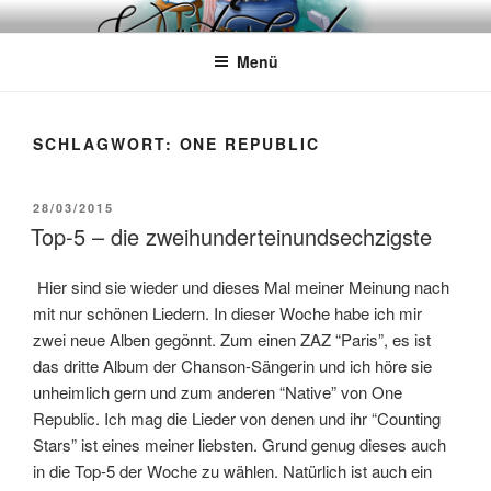
Zum
WÖRTERKATZE
Von Büchern erzählen
Inhalt
Menü
springen
SCHLAGWORT:
ONE REPUBLIC
VERÖFFENTLICHT
28/03/2015
AM
Top-5 – die zweihunderteinundsechzigste
Hier sind sie wieder und dieses Mal meiner Meinung nach
mit nur schönen Liedern. In dieser Woche habe ich mir
zwei neue Alben gegönnt. Zum einen ZAZ “Paris”, es ist
das dritte Album der Chanson-Sängerin und ich höre sie
unheimlich gern und zum anderen “Native” von One
Republic. Ich mag die Lieder von denen und ihr “Counting
Stars” ist eines meiner liebsten. Grund genug dieses auch
in die Top-5 der Woche zu wählen. Natürlich ist auch ein