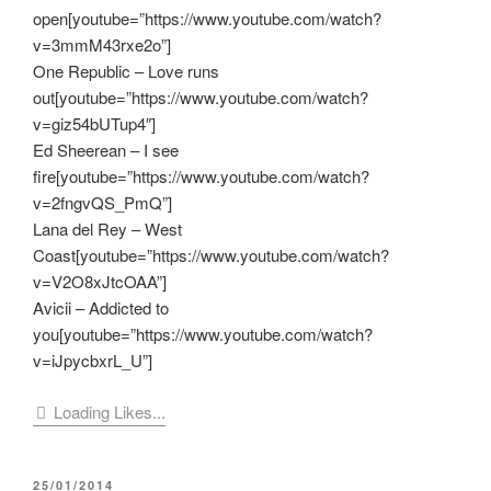
open[youtube=”https://www.youtube.com/watch?
v=3mmM43rxe2o”]
One Republic – Love runs
out[youtube=”https://www.youtube.com/watch?
v=giz54bUTup4″]
Ed Sheerean – I see
fire[youtube=”https://www.youtube.com/watch?
v=2fngvQS_PmQ”]
Lana del Rey – West
Coast[youtube=”https://www.youtube.com/watch?
v=V2O8xJtcOAA”]
Avicii – Addicted to
you[youtube=”https://www.youtube.com/watch?
v=iJpycbxrL_U”]
Loading Likes...
VERÖFFENTLICHT
25/01/2014