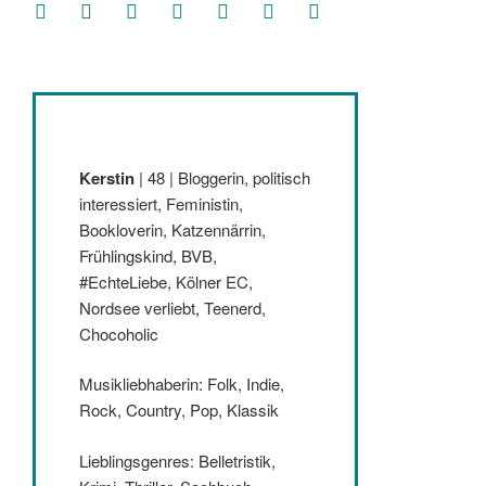
facebook
soundcloud
twitter
mastodon
instagram
threads
goodreads
Kerstin
| 48 | Bloggerin, politisch
interessiert, Feministin,
Bookloverin, Katzennärrin,
Frühlingskind, BVB,
#EchteLiebe, Kölner EC,
Nordsee verliebt, Teenerd,
Chocoholic
Musikliebhaberin: Folk, Indie,
Rock, Country, Pop, Klassik
Lieblingsgenres: Belletristik,