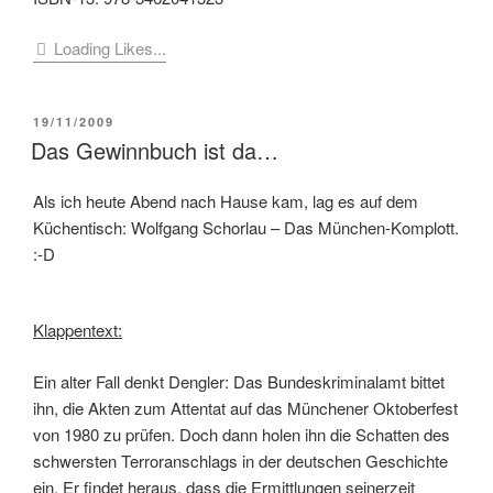
Loading Likes...
VERÖFFENTLICHT
19/11/2009
AM
Das Gewinnbuch ist da…
Als ich heute Abend nach Hause kam, lag es auf dem
Küchentisch: Wolfgang Schorlau – Das München-Komplott.
:-D
Klappentext:
Ein alter Fall denkt Dengler: Das Bundeskriminalamt bittet
ihn, die Akten zum Attentat auf das Münchener Oktoberfest
von 1980 zu prüfen. Doch dann holen ihn die Schatten des
schwersten Terroranschlags in der deutschen Geschichte
ein. Er findet heraus, dass die Ermittlungen seinerzeit