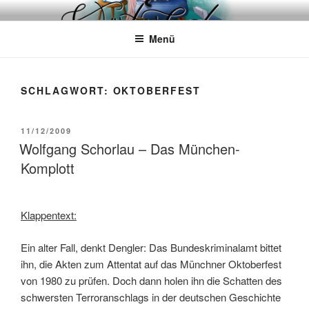
Zum
WÖRTERKATZE
Von Büchern erzählen
Inhalt
Menü
springen
SCHLAGWORT:
OKTOBERFEST
VERÖFFENTLICHT
11/12/2009
AM
Wolfgang Schorlau – Das München-
Komplott
Klappentext:
Ein alter Fall, denkt Dengler: Das Bundeskriminalamt bittet
ihn, die Akten zum Attentat auf das Münchner Oktoberfest
von 1980 zu prüfen. Doch dann holen ihn die Schatten des
schwersten Terroranschlags in der deutschen Geschichte