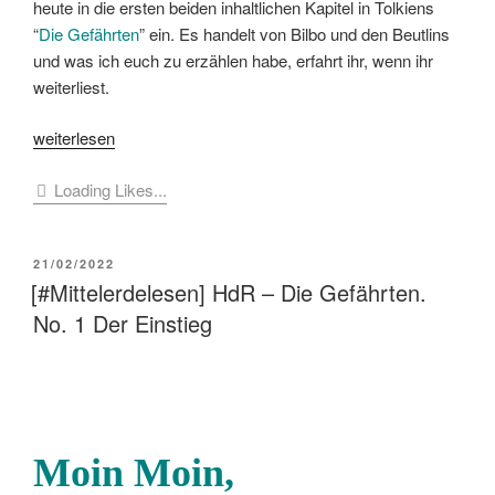
heute in die ersten beiden inhaltlichen Kapitel in Tolkiens
“
Die Gefährten
” ein. Es handelt von Bilbo und den Beutlins
und was ich euch zu erzählen habe, erfahrt ihr, wenn ihr
weiterliest.
„[#Mittelerdelesen]
weiterlesen
HdR
Loading Likes...
–
Die
Gefährten.
VERÖFFENTLICHT
21/02/2022
No.
AM
[#Mittelerdelesen] HdR – Die Gefährten.
2
No. 1 Der Einstieg
Bilbos
Fest“
Moin Moin,