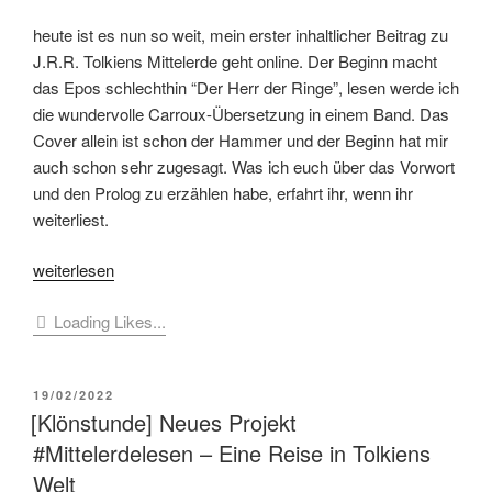
heute ist es nun so weit, mein erster inhaltlicher Beitrag zu
J.R.R. Tolkiens Mittelerde geht online. Der Beginn macht
das Epos schlechthin “Der Herr der Ringe”, lesen werde ich
die wundervolle Carroux-Übersetzung in einem Band. Das
Cover allein ist schon der Hammer und der Beginn hat mir
auch schon sehr zugesagt. Was ich euch über das Vorwort
und den Prolog zu erzählen habe, erfahrt ihr, wenn ihr
weiterliest.
„[#Mittelerdelesen]
weiterlesen
HdR
Loading Likes...
–
Die
Gefährten.
VERÖFFENTLICHT
19/02/2022
No.
AM
[Klönstunde] Neues Projekt
1
#Mittelerdelesen – Eine Reise in Tolkiens
Der
Einstieg“
Welt