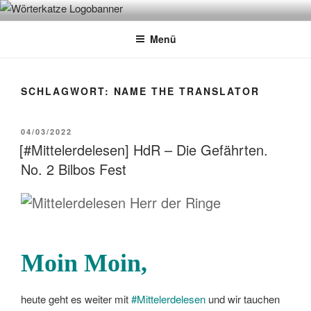
Zum
WÖRTERKATZE
Von Büchern erzählen
Inhalt
Menü
springen
SCHLAGWORT:
NAME THE TRANSLATOR
VERÖFFENTLICHT
04/03/2022
AM
[#Mittelerdelesen] HdR – Die Gefährten.
No. 2 Bilbos Fest
Moin Moin,
heute geht es weiter mit
#Mittelerdelesen
und wir tauchen