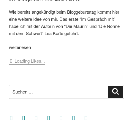
Wie bereits angekündigt beim Bloggeburtstag kommt hier
eine weitere Idee von mir. Das erste “Im Gespräch mit”
habe ich mit der Autorin von “Die Maurin” und “Die Nonne
mit dem Schwert” Lea Korte geführt.
„Im
weiterlesen
Gespräch
Loading Likes...
mit
Lea
Korte“
Suche
Suche
nach:
facebook
soundcloud
twitter
mastodon
instagram
threads
goodreads