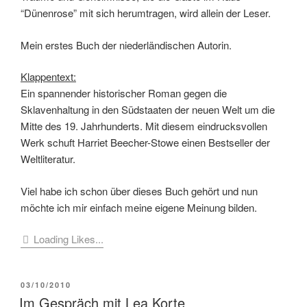
“Dünenrose” mit sich herumtragen, wird allein der Leser.
Mein erstes Buch der niederländischen Autorin.
Klappentext:
Ein spannender historischer Roman gegen die
Sklavenhaltung in den Südstaaten der neuen Welt um die
Mitte des 19. Jahrhunderts. Mit diesem eindrucksvollen
Werk schuft Harriet Beecher-Stowe einen Bestseller der
Weltliteratur.
Viel habe ich schon über dieses Buch gehört und nun
möchte ich mir einfach meine eigene Meinung bilden.
Loading Likes...
VERÖFFENTLICHT
03/10/2010
AM
Im Gespräch mit Lea Korte