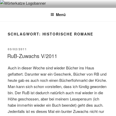
Zum
WÖRTERKATZE
Von Büchern erzählen
Inhalt
Menü
springen
SCHLAGWORT:
HISTORISCHE ROMANE
VERÖFFENTLICHT
03/02/2011
AM
RuB-Zuwachs V/2011
Auch in dieser Woche sind wieder Bücher ins Haus
geflattert. Darunter war ein Geschenk, Bücher von RB und
heute gab es auch noch einen Bücherflohmarkt der Kirche.
Man kann sich schon vorstellen, dass ich fündig geworden
bin. Der RuB ist dadurch natürlich auch mal wieder in die
Höhe geschossen, aber bei meinem Lesepensum (ich
habe immerhin wieder ein Buch beendet) geht dies auch.
Jedenfalls ist es dieses Mal ein bunter Zuwachs nicht nur