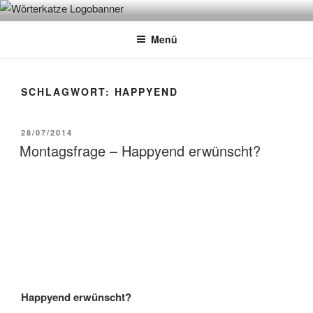
Zum
WÖRTERKATZE
Von Büchern erzählen
Inhalt
Menü
springen
SCHLAGWORT:
HAPPYEND
VERÖFFENTLICHT
28/07/2014
AM
Montagsfrage – Happyend erwünscht?
Happyend erwünscht?