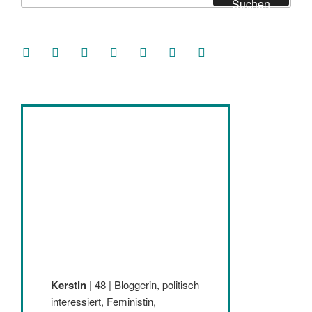
Suchen
facebook
soundcloud
twitter
mastodon
instagram
threads
goodreads
Kerstin
| 48 | Bloggerin, politisch
interessiert, Feministin,