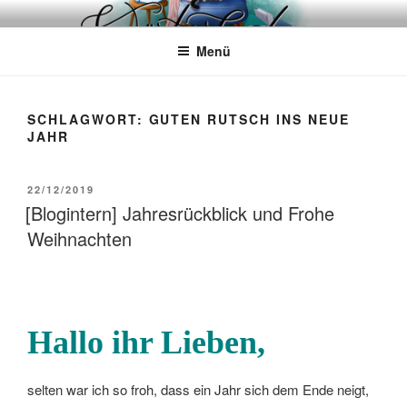
Zum
WÖRTERKATZE
Von Büchern erzählen
Inhalt
Menü
springen
SCHLAGWORT:
GUTEN RUTSCH INS NEUE
JAHR
VERÖFFENTLICHT
22/12/2019
AM
[Blogintern] Jahresrückblick und Frohe
Weihnachten
Hallo ihr Lieben,
selten war ich so froh, dass ein Jahr sich dem Ende neigt,