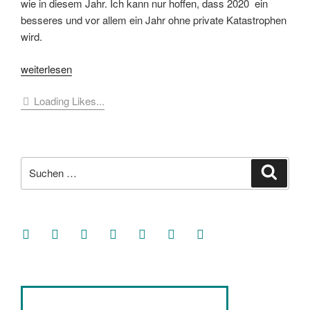
wie in diesem Jahr. Ich kann nur hoffen, dass 2020 ein
besseres und vor allem ein Jahr ohne private Katastrophen
wird.
„[Blogintern]
weiterlesen
Jahresrückblick
Loading Likes...
und
Frohe
Weihnachten“
Suche
Suche
nach:
facebook
soundcloud
twitter
mastodon
instagram
threads
goodreads