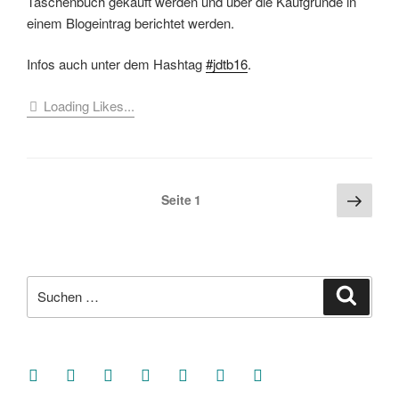
Taschenbuch gekauft werden und über die Kaufgründe in
einem Blogeintrag berichtet werden.
Infos auch unter dem Hashtag
#jdtb16
.
Loading Likes...
Seitennummerierung
Näch
Seite
1
Seite
der
Beiträge
Suche
Suche
nach:
facebook
soundcloud
twitter
mastodon
instagram
threads
goodreads