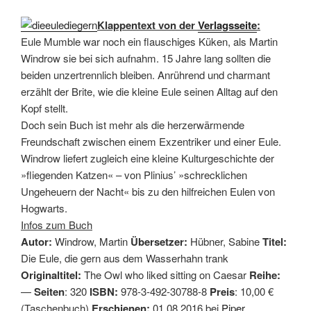
Klappentext von der
Verlagsseite
:
Eule Mumble war noch ein flauschiges Küken, als Martin
Windrow sie bei sich aufnahm. 15 Jahre lang sollten die
beiden unzertrennlich bleiben. Anrührend und charmant
erzählt der Brite, wie die kleine Eule seinen Alltag auf den
Kopf stellt.
Doch sein Buch ist mehr als die herzerwärmende
Freundschaft zwischen einem Exzentriker und einer Eule.
Windrow liefert zugleich eine kleine Kulturgeschichte der
»fliegenden Katzen« – von Plinius’ »schrecklichen
Ungeheuern der Nacht« bis zu den hilfreichen Eulen von
Hogwarts.
Infos zum Buch
Autor:
Windrow, Martin
Übersetzer:
Hübner, Sabine
Titel:
Die Eule, die gern aus dem Wasserhahn trank
Originaltitel:
The Owl who liked sitting on Caesar
Reihe:
—
Seiten
: 320
ISBN:
978-3-492-30788-8
Preis
: 10,00 €
(Taschenbuch)
Erschienen:
01.08.2016 bei
Piper