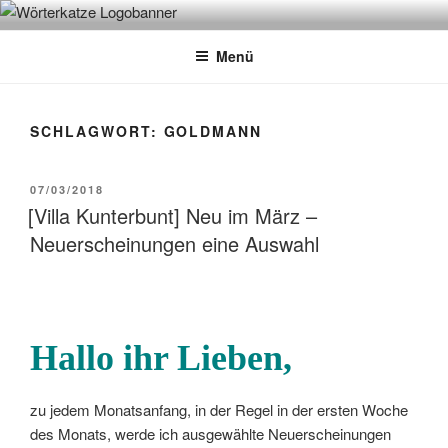
Zum
WÖRTERKATZE
Von Büchern erzählen
Inhalt
Menü
springen
SCHLAGWORT:
GOLDMANN
VERÖFFENTLICHT
07/03/2018
AM
[Villa Kunterbunt] Neu im März –
Neuerscheinungen eine Auswahl
Hallo ihr Lieben,
zu jedem Monatsanfang, in der Regel in der ersten Woche
des Monats, werde ich ausgewählte Neuerscheinungen