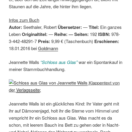
Staunen auf die Jahre, die hinter ihm liegen.
Infos zum Buch
Autor:
Seethaler, Robert
Übersetzer:
—
Titel:
Ein ganzes
Leben
Originaltitel:
—
Reihe:
— Seiten:
192
ISBN:
978-
3-442-48291-7
Preis:
9,99 € (Taschenbuch)
Erschienen:
18.01.2016 bei
Goldmann
Jeannette Walls
“Schloss aus Glas”
war ein Spontankauf in
meiner Stammbuchhandlung.
Klappentext von
der
Verlagsseite
:
Jeannette Walls ist ein glückliches Kind: Ihr Vater geht mit
ihr auf Dämonenjagd, holt ihr die Sterne vom Himmel und
verspricht ihr ein Schloss aus Glas. Was macht es da
schon, mit leerem Bauch ins Bett zu gehen oder in Nacht-
und-Nebel-Aktionen den Wohnort zu wechseln. Doch