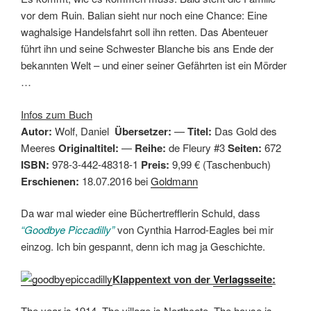
vor dem Ruin. Balian sieht nur noch eine Chance: Eine
waghalsige Handelsfahrt soll ihn retten. Das Abenteuer
führt ihn und seine Schwester Blanche bis ans Ende der
bekannten Welt – und einer seiner Gefährten ist ein Mörder
…
Infos zum Buch
Autor:
Wolf, Daniel
Übersetzer:
—
Titel:
Das Gold des
Meeres
Originaltitel:
—
Reihe:
de Fleury #3
Seiten:
672
ISBN:
978-3-442-48318-1
Preis:
9,99 € (Taschenbuch)
Erschienen:
18.07.2016 bei
Goldmann
Da war mal wieder eine Büchertrefflerin Schuld, dass
“Goodbye Piccadilly”
von Cynthia Harrod-Eagles bei mir
einzog. Ich bin gespannt, denn ich mag ja Geschichte.
Klappentext von der
Verlagsseite
:
The year is 1914. The village is Northcote. The house is