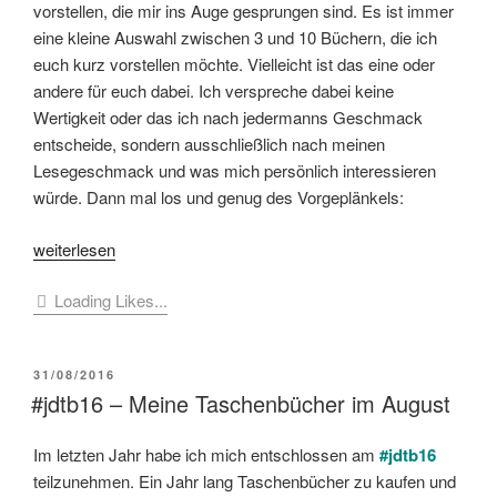
vorstellen, die mir ins Auge gesprungen sind. Es ist immer
eine kleine Auswahl zwischen 3 und 10 Büchern, die ich
euch kurz vorstellen möchte. Vielleicht ist das eine oder
andere für euch dabei. Ich verspreche dabei keine
Wertigkeit oder das ich nach jedermanns Geschmack
entscheide, sondern ausschließlich nach meinen
Lesegeschmack und was mich persönlich interessieren
würde. Dann mal los und genug des Vorgeplänkels:
„[Villa
weiterlesen
Kunterbunt]
Loading Likes...
Neu
im
März
VERÖFFENTLICHT
31/08/2016
–
AM
#jdtb16 – Meine Taschenbücher im August
Neuerscheinungen
eine
Im letzten Jahr habe ich mich entschlossen am
#jdtb16
Auswahl“
teilzunehmen. Ein Jahr lang Taschenbücher zu kaufen und