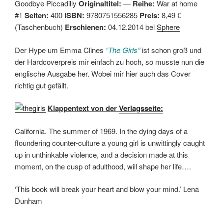
Goodbye Piccadilly
Originaltitel:
—
Reihe:
War at home
#1
Seiten:
400
ISBN:
9780751556285
Preis:
8,49 €
(Taschenbuch)
Erschienen:
04.12.2014 bei
Sphere
Der Hype um Emma Clines
“The Girls”
ist schon groß und
der Hardcoverpreis mir einfach zu hoch, so musste nun die
englische Ausgabe her. Wobei mir hier auch das Cover
richtig gut gefällt.
Klappentext von der
Verlagsseite:
California. The summer of 1969. In the dying days of a
floundering counter-culture a young girl is unwittingly caught
up in unthinkable violence, and a decision made at this
moment, on the cusp of adulthood, will shape her life….
‘This book will break your heart and blow your mind.’ Lena
Dunham