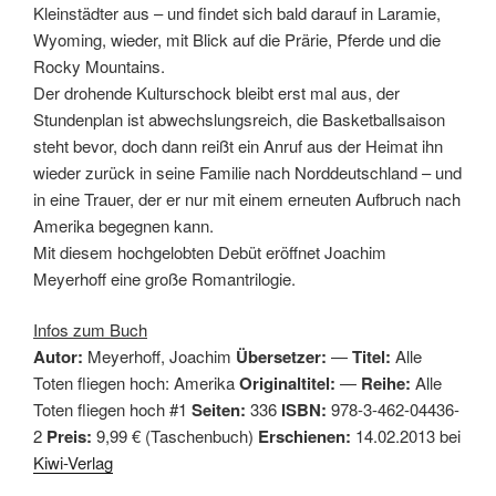
Kleinstädter aus – und findet sich bald darauf in Laramie,
Wyoming, wieder, mit Blick auf die Prärie, Pferde und die
Rocky Mountains.
Der drohende Kulturschock bleibt erst mal aus, der
Stundenplan ist abwechslungsreich, die Basketballsaison
steht bevor, doch dann reißt ein Anruf aus der Heimat ihn
wieder zurück in seine Familie nach Norddeutschland – und
in eine Trauer, der er nur mit einem erneuten Aufbruch nach
Amerika begegnen kann.
Mit diesem hochgelobten Debüt eröffnet Joachim
Meyerhoff eine große Romantrilogie.
Infos zum Buch
Autor:
Meyerhoff, Joachim
Übersetzer:
—
Titel:
Alle
Toten fliegen hoch: Amerika
Originaltitel:
—
Reihe:
Alle
Toten fliegen hoch #1
Seiten:
336
ISBN:
978-3-462-04436-
2
Preis:
9,99 € (Taschenbuch)
Erschienen:
14.02.2013 bei
Kiwi-Verlag