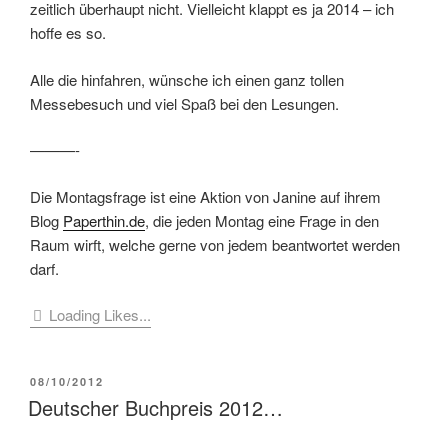
zeitlich überhaupt nicht. Vielleicht klappt es ja 2014 – ich
hoffe es so.
Alle die hinfahren, wünsche ich einen ganz tollen
Messebesuch und viel Spaß bei den Lesungen.
———-
Die Montagsfrage ist eine Aktion von Janine auf ihrem
Blog
Paperthin.de
, die jeden Montag eine Frage in den
Raum wirft, welche gerne von jedem beantwortet werden
darf.
Loading Likes...
VERÖFFENTLICHT
08/10/2012
AM
Deutscher Buchpreis 2012…