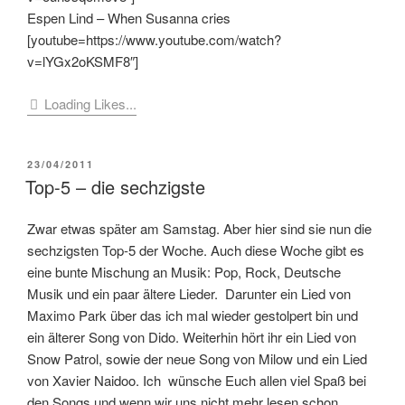
Espen Lind – When Susanna cries
[youtube=https://www.youtube.com/watch?
v=lYGx2oKSMF8″]
Loading Likes...
VERÖFFENTLICHT
23/04/2011
AM
Top-5 – die sechzigste
Zwar etwas später am Samstag. Aber hier sind sie nun die
sechzigsten Top-5 der Woche. Auch diese Woche gibt es
eine bunte Mischung an Musik: Pop, Rock, Deutsche
Musik und ein paar ältere Lieder. Darunter ein Lied von
Maximo Park über das ich mal wieder gestolpert bin und
ein älterer Song von Dido. Weiterhin hört ihr ein Lied von
Snow Patrol, sowie der neue Song von Milow und ein Lied
von Xavier Naidoo. Ich wünsche Euch allen viel Spaß bei
den Songs und wenn wir uns nicht mehr lesen schon