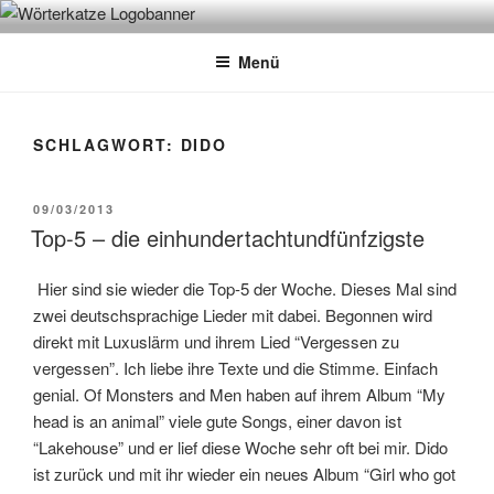
Zum
WÖRTERKATZE
Von Büchern erzählen
Inhalt
Menü
springen
SCHLAGWORT:
DIDO
VERÖFFENTLICHT
09/03/2013
AM
Top-5 – die einhundertachtundfünfzigste
Hier sind sie wieder die Top-5 der Woche. Dieses Mal sind
zwei deutschsprachige Lieder mit dabei. Begonnen wird
direkt mit Luxuslärm und ihrem Lied “Vergessen zu
vergessen”. Ich liebe ihre Texte und die Stimme. Einfach
genial. Of Monsters and Men haben auf ihrem Album “My
head is an animal” viele gute Songs, einer davon ist
“Lakehouse” und er lief diese Woche sehr oft bei mir. Dido
ist zurück und mit ihr wieder ein neues Album “Girl who got