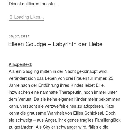
Dienst quittieren musste …
Loading Likes...
VERÖFFENTLICHT
05/07/2011
AM
Eileen Goudge – Labyrinth der Liebe
Klappentext:
Als ein Säugling mitten in der Nacht gekidnappt wird,
verändert sich das Leben von drei Frauen für immer. 25
Jahre nach der Entführung ihres Kindes leidet Ellie,
inzwischen eine namhafte Therapeutin, noch immer unter
dem Verlust. Da sie keine eigenen Kinder mehr bekommen
kann, versucht sie verzweifelt eines zu adoptieren. Kate
kennt die grausame Wahrheit von Ellies Schicksal. Doch
sie schweigt – aus Angst, ihr eigenes fragiles Familienglück
zu gefährden. Als Skyler schwanger wird, fällt sie die