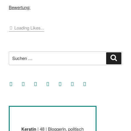
Bewertung:
Loading Likes...
Suche
Suche
nach:
facebook
soundcloud
twitter
mastodon
instagram
threads
goodreads
Kerstin
| 48 | Bloggerin, politisch