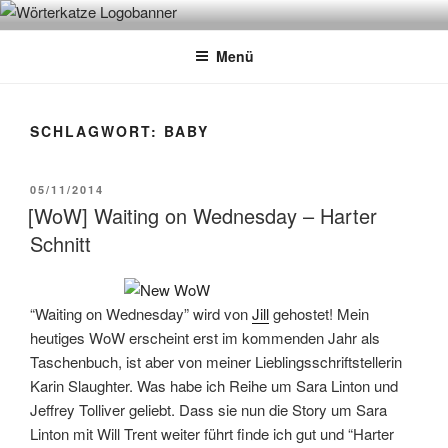
Zum
WÖRTERKATZE
Von Büchern erzählen
Inhalt
Menü
springen
SCHLAGWORT:
BABY
VERÖFFENTLICHT
05/11/2014
AM
[WoW] Waiting on Wednesday – Harter
Schnitt
“Waiting on Wednesday” wird von
Jill
gehostet! Mein
heutiges WoW erscheint erst im kommenden Jahr als
Taschenbuch, ist aber von meiner Lieblingsschriftstellerin
Karin Slaughter. Was habe ich Reihe um Sara Linton und
Jeffrey Tolliver geliebt. Dass sie nun die Story um Sara
Linton mit Will Trent weiter führt finde ich gut und “Harter