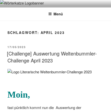
Zum
WÖRTERKATZE
Von Büchern erzählen
Inhalt
Menü
springen
SCHLAGWORT:
APRIL 2023
VERÖFFENTLICHT
17/05/2023
AM
[Challenge] Auswertung Weltenbummler-
Challenge April 2023
Moin,
fast pünktlich kommt nun die Auswertung der