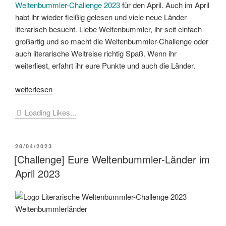
Weltenbummler-Challenge 2023
für den April. Auch im April
habt ihr wieder fleißig gelesen und viele neue Länder
literarisch besucht. Liebe Weltenbummler, ihr seit einfach
großartig und so macht die Weltenbummler-Challenge oder
auch literarische Weltreise richtig Spaß. Wenn ihr
weiterliest, erfahrt ihr eure Punkte und auch die Länder.
„[Challenge]
weiterlesen
Auswertung
Loading Likes...
Weltenbummler-
Challenge
April
VERÖFFENTLICHT
28/04/2023
2023“
AM
[Challenge] Eure Weltenbummler-Länder im
April 2023