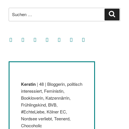
April
Suche
2023“
Suche
nach:
facebook
soundcloud
twitter
mastodon
instagram
threads
goodreads
Kerstin
| 48 | Bloggerin, politisch
interessiert, Feministin,
Bookloverin, Katzennärrin,
Frühlingskind, BVB,
#EchteLiebe, Kölner EC,
Nordsee verliebt, Teenerd,
Chocoholic