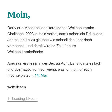
Moin
,
Der vierte Monat bei der
literarischen Weltenbummler-
Challenge 2023
ist bald vorbei, damit schon ein Drittel des
Jahres, kaum zu glauben wie schnell das Jahr doch
vorangeht , und damit wird es Zeit für eure
Weltenbummlerländer.
Aber nun erst einmal der Beitrag April. Es ist ganz einfach
und überhaupt nicht schwierig, was ich nun für euch
möchte bis zum
14. Mai.
„[Challenge]
weiterlesen
Eure
Loading Likes...
Weltenbummler-
Länder
im