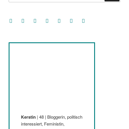
facebook
soundcloud
twitter
mastodon
instagram
threads
goodreads
Kerstin
| 48 | Bloggerin, politisch
interessiert, Feministin,