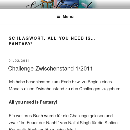
Zum
WÖRTERKATZE
Von Büchern erzählen
Inhalt
Menü
springen
SCHLAGWORT:
ALL YOU NEED IS…
FANTASY!
VERÖFFENTLICHT
01/02/2011
AM
Challenge Zwischenstand 1/2011
Ich habe beschlossen zum Ende bzw. zu Beginn eines
Monats einen Zwischenstand zu den Challenges zu geben:
All you need is Fantasy!
Ein weiteres Buch wurde für die Challenge gelesen und
zwar “Im Feuer der Nacht” von Nalini Singh für die Station
Romantik Fantasy. Rezension folgt!