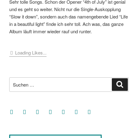
Sehr tolle Songs. Schon der Opener “4th of July” ist genial
und es geht so weiter. Nicht nur die Single-Auskopplung
“Slow it down”, sondern auch das namengebende Lied “Life
in a beautiful light” finde ich sehr toll. Ach was, das ganze
Album läuft immer wieder rauf und runter.
Loading Likes...
Suche
Suche
nach:
facebook
soundcloud
twitter
mastodon
instagram
threads
goodreads