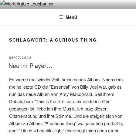
Zum
WÖRTERKATZE
Von Büchern erzählen
Inhalt
Menü
springen
SCHLAGWORT:
A CURIOUS THING
VERÖFFENTLICHT
06/07/2012
AM
Neu im Player…
Es wurde mal wieder Zeit für ein neues Album. Nach dem
meine letzte CD die “Essential” von Billy Joel war, gab es
nun das neue Album von Amy Macdonald. Seit ihrem
Debutalbum “This is the life”, das mir direkt ins Ohr
gegangen ist, liebe ich ihre Musik. Ich mag diesen
Gitarrensound und ihre Stimme. Und sie steigert sich von
Album zu Album. “A curious thing” war ja schon großartig,
aber “Life in a beautiful light” überzeugt mich noch mehr.