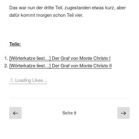
Das war nun der dritte Teil, zugestanden etwas kurz, aber
dafür kommt morgen schon Teil vier.
Teile:
[Wörterkatze liest…] Der Graf von Monte Christo I
[Wörterkatze liest…] Der Graf von Monte Christo II
Loading Likes...
Seitennummerierung
Vorherige
Näch
Seite
9
Seite
Seite
der
Beiträge