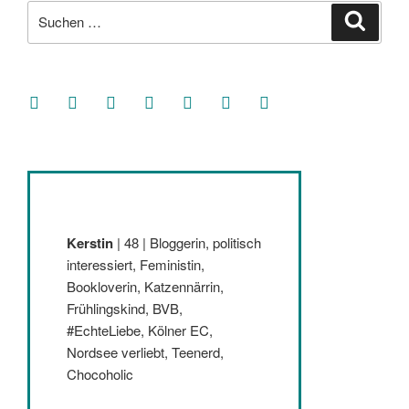
Suche
Suche
nach:
facebook
soundcloud
twitter
mastodon
instagram
threads
goodreads
Kerstin
| 48 | Bloggerin, politisch
interessiert, Feministin,
Bookloverin, Katzennärrin,
Frühlingskind, BVB,
#EchteLiebe, Kölner EC,
Nordsee verliebt, Teenerd,
Chocoholic