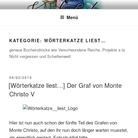
Zum
WÖRTERKATZE
Von Büchern erzählen
Inhalt
Menü
springen
KATEGORIE:
WÖRTERKATZE LIEST…
genaue Bucheindrücke wie Verschwundene Reiche, Projekte a la
Nicht vergessen und Scheibenwelt
VERÖFFENTLICHT
05/02/2015
AM
[Wörterkatze liest…] Der Graf von Monte
Christo V
Hier ist nun auch schon der fünfte Teil des Grafen von
Monte Christo, auf den ihr nun doch länger warten musstet,
als eigentlich geplant. Entschuldigt bitte.