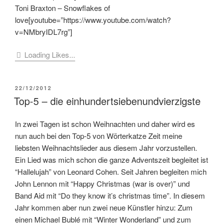
Toni Braxton – Snowflakes of
love[youtube=”https://www.youtube.com/watch?
v=NMbryIDL7rg”]
Loading Likes...
VERÖFFENTLICHT
22/12/2012
AM
Top-5 – die einhundertsiebenundvierzigste
In zwei Tagen ist schon Weihnachten und daher wird es
nun auch bei den Top-5 von Wörterkatze Zeit meine
liebsten Weihnachtslieder aus diesem Jahr vorzustellen.
Ein Lied was mich schon die ganze Adventszeit begleitet ist
“Hallelujah” von Leonard Cohen. Seit Jahren begleiten mich
John Lennon mit “Happy Christmas (war is over)” und
Band Aid mit “Do they know it’s christmas time”. In diesem
Jahr kommen aber nun zwei neue Künstler hinzu: Zum
einen Michael Bublé mit “Winter Wonderland” und zum