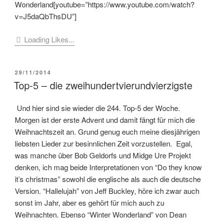
Wonderland[youtube=”https://www.youtube.com/watch?
v=J5daQbThsDU”]
Loading Likes...
VERÖFFENTLICHT
29/11/2014
AM
Top-5 – die zweihundertvierundvierzigste
Und hier sind sie wieder die 244. Top-5 der Woche.
Morgen ist der erste Advent und damit fängt für mich die
Weihnachtszeit an. Grund genug euch meine diesjährigen
liebsten Lieder zur besinnlichen Zeit vorzustellen. Egal,
was manche über Bob Geldorfs und Midge Ure Projekt
denken, ich mag beide Interpretationen von “Do they know
it’s christmas” sowohl die englische als auch die deutsche
Version. “Hallelujah” von Jeff Buckley, höre ich zwar auch
sonst im Jahr, aber es gehört für mich auch zu
Weihnachten. Ebenso “Winter Wonderland” von Dean