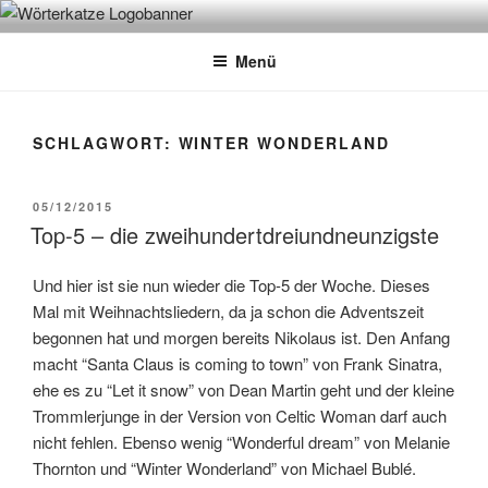
Zum
WÖRTERKATZE
Von Büchern erzählen
Inhalt
Menü
springen
SCHLAGWORT:
WINTER WONDERLAND
VERÖFFENTLICHT
05/12/2015
AM
Top-5 – die zweihundertdreiundneunzigste
Und hier ist sie nun wieder die Top-5 der Woche. Dieses
Mal mit Weihnachtsliedern, da ja schon die Adventszeit
begonnen hat und morgen bereits Nikolaus ist. Den Anfang
macht “Santa Claus is coming to town” von Frank Sinatra,
ehe es zu “Let it snow” von Dean Martin geht und der kleine
Trommlerjunge in der Version von Celtic Woman darf auch
nicht fehlen. Ebenso wenig “Wonderful dream” von Melanie
Thornton und “Winter Wonderland” von Michael Bublé.