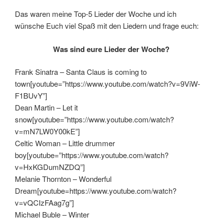
Das waren meine Top-5 Lieder der Woche und ich
wünsche Euch viel Spaß mit den Liedern und frage euch:
Was sind eure Lieder der Woche?
Frank Sinatra – Santa Claus is coming to
town[youtube=”https://www.youtube.com/watch?v=9ViW-
F1BUvY”]
Dean Martin – Let it
snow[youtube=”https://www.youtube.com/watch?
v=mN7LW0Y00kE”]
Celtic Woman – Little drummer
boy[youtube=”https://www.youtube.com/watch?
v=HxKGDumNZDQ”]
Melanie Thornton – Wonderful
Dream[youtube=https://www.youtube.com/watch?
v=vQCIzFAag7g”]
Michael Buble – Winter