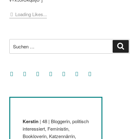
Loading Likes...
Suche
Suche
nach:
facebook
soundcloud
twitter
mastodon
instagram
threads
goodreads
Kerstin
| 48 | Bloggerin, politisch
interessiert, Feministin,
Bookloverin, Katzennärrin,