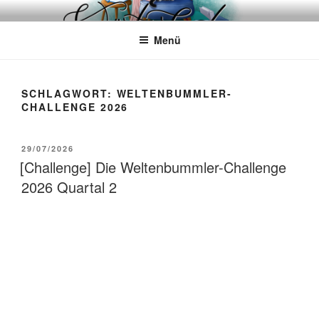
Zum
WÖRTERKATZE
Von Büchern erzählen
Inhalt
Menü
springen
SCHLAGWORT:
WELTENBUMMLER-
CHALLENGE 2026
VERÖFFENTLICHT
29/07/2026
AM
[Challenge] Die Weltenbummler-Challenge
2026 Quartal 2