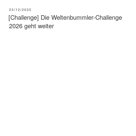
2026
VERÖFFENTLICHT
23/12/2025
Quartal
AM
[Challenge] Die Weltenbummler-Challenge
1“
2026 geht weiter