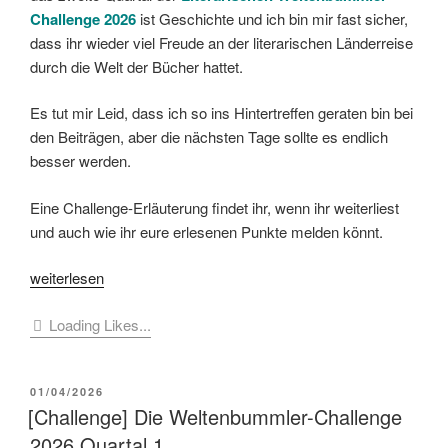
Challenge
2026
ist Geschichte und ich bin mir fast sicher,
dass ihr wieder viel Freude an der literarischen Länderreise
durch die Welt der Bücher hattet.
Es tut mir Leid, dass ich so ins Hintertreffen geraten bin bei
den Beiträgen, aber die nächsten Tage sollte es endlich
besser werden.
Eine Challenge-Erläuterung findet ihr, wenn ihr weiterliest
und auch wie ihr eure erlesenen Punkte melden könnt.
„[Challenge]
weiterlesen
Die
Loading Likes...
Weltenbummler-
Challenge
2026
VERÖFFENTLICHT
01/04/2026
Quartal
AM
[Challenge] Die Weltenbummler-Challenge
2“
2026 Quartal 1