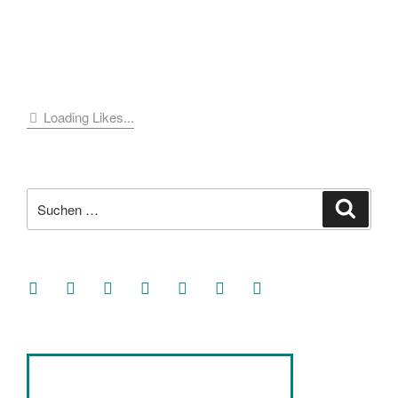
Loading Likes...
Suche
Suche
nach:
facebook
soundcloud
twitter
mastodon
instagram
threads
goodreads