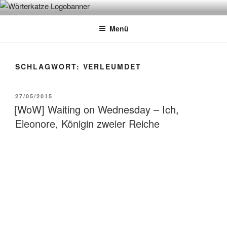
Zum
WÖRTERKATZE
Von Büchern erzählen
Inhalt
Menü
springen
SCHLAGWORT:
VERLEUMDET
VERÖFFENTLICHT
27/05/2015
AM
[WoW] Waiting on Wednesday – Ich,
Eleonore, Königin zweier Reiche