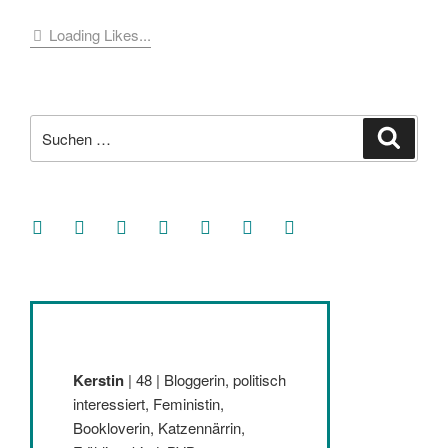
Loading Likes...
Suche
Suche
nach:
facebook
soundcloud
twitter
mastodon
instagram
threads
goodreads
Kerstin
| 48 | Bloggerin, politisch
interessiert, Feministin,
Bookloverin, Katzennärrin,