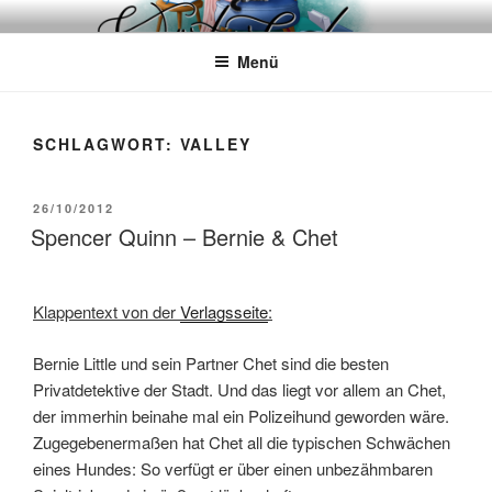
Zum
WÖRTERKATZE
Von Büchern erzählen
Inhalt
Menü
springen
SCHLAGWORT:
VALLEY
VERÖFFENTLICHT
26/10/2012
AM
Spencer Quinn – Bernie & Chet
Klappentext von der
Verlagsseite
:
Bernie Little und sein Partner Chet sind die besten
Privatdetektive der Stadt. Und das liegt vor allem an Chet,
der immerhin beinahe mal ein Polizeihund geworden wäre.
Zugegebenermaßen hat Chet all die typischen Schwächen
eines Hundes: So verfügt er über einen unbezähmbaren