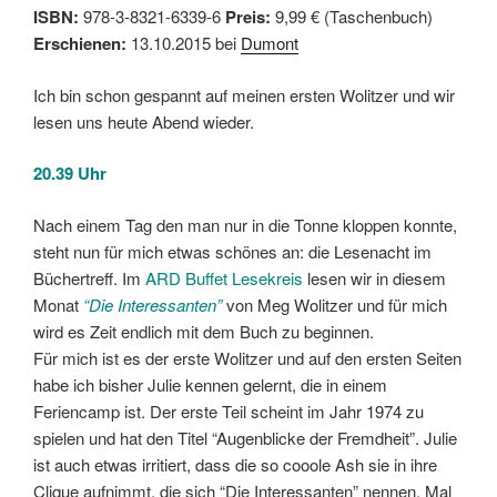
ISBN:
978-3-8321-6339-6
Preis:
9,99 € (Taschenbuch)
Erschienen:
13.10.2015 bei
Dumont
Ich bin schon gespannt auf meinen ersten Wolitzer und wir
lesen uns heute Abend wieder.
20.39 Uhr
Nach einem Tag den man nur in die Tonne kloppen konnte,
steht nun für mich etwas schönes an: die Lesenacht im
Büchertreff. Im
ARD Buffet Lesekreis
lesen wir in diesem
Monat
“Die Interessanten”
von Meg Wolitzer und für mich
wird es Zeit endlich mit dem Buch zu beginnen.
Für mich ist es der erste Wolitzer und auf den ersten Seiten
habe ich bisher Julie kennen gelernt, die in einem
Feriencamp ist. Der erste Teil scheint im Jahr 1974 zu
spielen und hat den Titel “Augenblicke der Fremdheit”. Julie
ist auch etwas irritiert, dass die so cooole Ash sie in ihre
Clique aufnimmt, die sich “Die Interessanten” nennen. Mal