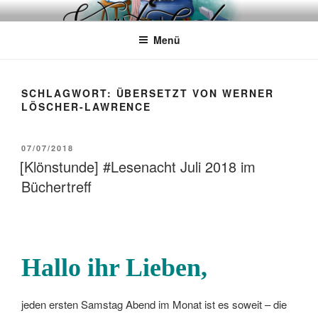
Zum
WÖRTERKATZE
Von Büchern erzählen
Inhalt
Menü
springen
SCHLAGWORT:
ÜBERSETZT VON WERNER
LÖSCHER-LAWRENCE
VERÖFFENTLICHT
07/07/2018
AM
[Klönstunde] #Lesenacht Juli 2018 im
Büchertreff
Hallo ihr Lieben,
jeden ersten Samstag Abend im Monat ist es soweit – die