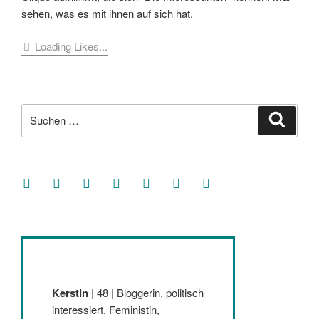
sehen, was es mit ihnen auf sich hat.
Loading Likes...
Suche
Suche
nach:
facebook
soundcloud
twitter
mastodon
instagram
threads
goodreads
Kerstin
| 48 | Bloggerin, politisch
interessiert, Feministin,