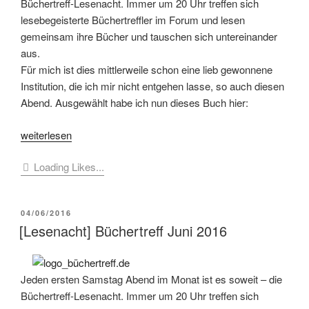
Büchertreff-Lesenacht. Immer um 20 Uhr treffen sich
lesebegeisterte Büchertreffler im Forum und lesen
gemeinsam ihre Bücher und tauschen sich untereinander
aus.
Für mich ist dies mittlerweile schon eine lieb gewonnene
Institution, die ich mir nicht entgehen lasse, so auch diesen
Abend. Ausgewählt habe ich nun dieses Buch hier:
„[Klönstunde]
weiterlesen
#Lesenacht
Loading Likes...
Juli
2018
im
VERÖFFENTLICHT
04/06/2016
Büchertreff“
AM
[Lesenacht] Büchertreff Juni 2016
Jeden ersten Samstag Abend im Monat ist es soweit – die
Büchertreff-Lesenacht. Immer um 20 Uhr treffen sich