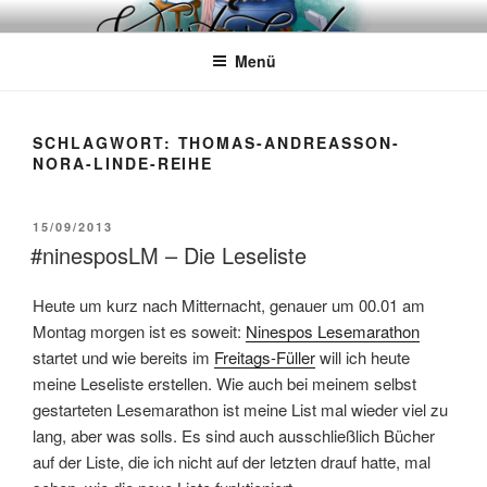
Zum
WÖRTERKATZE
Von Büchern erzählen
Inhalt
Menü
springen
SCHLAGWORT:
THOMAS-ANDREASSON-
NORA-LINDE-REIHE
VERÖFFENTLICHT
15/09/2013
AM
#ninesposLM – Die Leseliste
Heute um kurz nach Mitternacht, genauer um 00.01 am
Montag morgen ist es soweit:
Ninespos Lesemarathon
startet und wie bereits im
Freitags-Füller
will ich heute
meine Leseliste erstellen. Wie auch bei meinem selbst
gestarteten Lesemarathon ist meine List mal wieder viel zu
lang, aber was solls. Es sind auch ausschließlich Bücher
auf der Liste, die ich nicht auf der letzten drauf hatte, mal