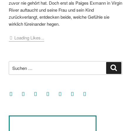
zuvor nie gehört hat. Doch erst als Paiges Exmann in Virgin
River auftaucht und seine Frau und sein Kind
zurückverlangt, entdecken beide, welche Gefühle sie
wirklich füreinander hegen.
Loading Likes...
Suche
Suche
nach:
facebook
soundcloud
twitter
mastodon
instagram
threads
goodreads