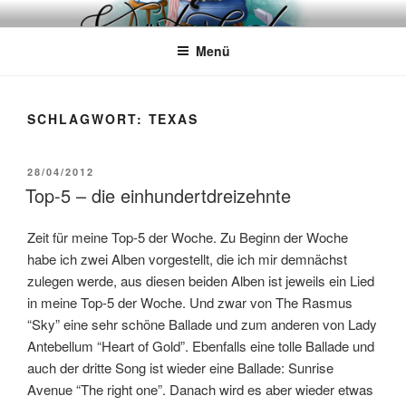
Zum
WÖRTERKATZE
Von Büchern erzählen
Inhalt
Menü
springen
SCHLAGWORT:
TEXAS
VERÖFFENTLICHT
28/04/2012
AM
Top-5 – die einhundertdreizehnte
Zeit für meine Top-5 der Woche. Zu Beginn der Woche
habe ich zwei Alben vorgestellt, die ich mir demnächst
zulegen werde, aus diesen beiden Alben ist jeweils ein Lied
in meine Top-5 der Woche. Und zwar von The Rasmus
“Sky” eine sehr schöne Ballade und zum anderen von Lady
Antebellum “Heart of Gold”. Ebenfalls eine tolle Ballade und
auch der dritte Song ist wieder eine Ballade: Sunrise
Avenue “The right one”. Danach wird es aber wieder etwas