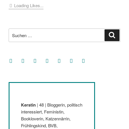
Loading Likes...
Suche
Suche
nach:
facebook
soundcloud
twitter
mastodon
instagram
threads
goodreads
Kerstin
| 48 | Bloggerin, politisch
interessiert, Feministin,
Bookloverin, Katzennärrin,
Frühlingskind, BVB,