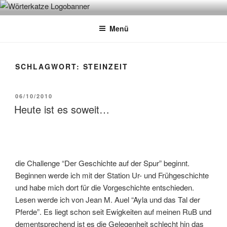
Zum
WÖRTERKATZE
Von Büchern erzählen
Inhalt
Menü
springen
SCHLAGWORT:
STEINZEIT
VERÖFFENTLICHT
06/10/2010
AM
Heute ist es soweit…
die Challenge “Der Geschichte auf der Spur” beginnt.
Beginnen werde ich mit der Station Ur- und Frühgeschichte
und habe mich dort für die Vorgeschichte entschieden.
Lesen werde ich von Jean M. Auel “Ayla und das Tal der
Pferde”. Es liegt schon seit Ewigkeiten auf meinen RuB und
dementsprechend ist es die Gelegenheit schlecht hin das