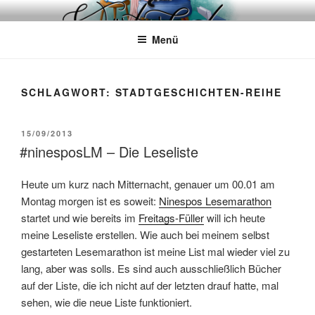
Zum
WÖRTERKATZE
Von Büchern erzählen
Inhalt
Menü
springen
SCHLAGWORT:
STADTGESCHICHTEN-REIHE
VERÖFFENTLICHT
15/09/2013
AM
#ninesposLM – Die Leseliste
Heute um kurz nach Mitternacht, genauer um 00.01 am
Montag morgen ist es soweit:
Ninespos Lesemarathon
startet und wie bereits im
Freitags-Füller
will ich heute
meine Leseliste erstellen. Wie auch bei meinem selbst
gestarteten Lesemarathon ist meine List mal wieder viel zu
lang, aber was solls. Es sind auch ausschließlich Bücher
auf der Liste, die ich nicht auf der letzten drauf hatte, mal
sehen, wie die neue Liste funktioniert.