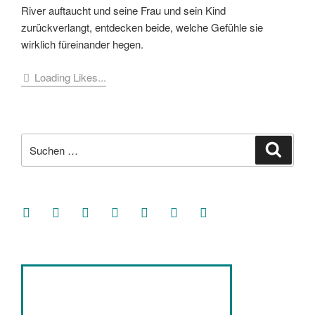
River auftaucht und seine Frau und sein Kind
zurückverlangt, entdecken beide, welche Gefühle sie
wirklich füreinander hegen.
Loading Likes...
Suche
Suche
nach:
facebook
soundcloud
twitter
mastodon
instagram
threads
goodreads