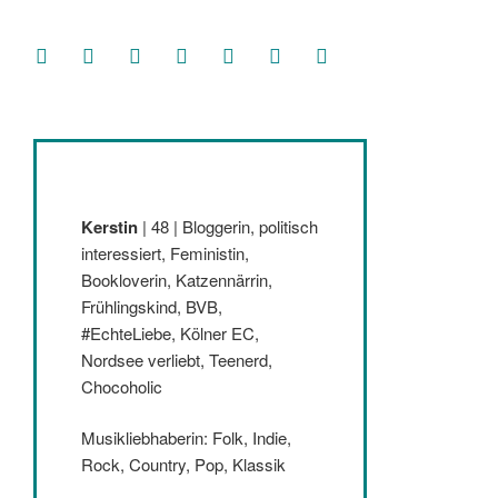
facebook
soundcloud
twitter
mastodon
instagram
threads
goodreads
Kerstin
| 48 | Bloggerin, politisch
interessiert, Feministin,
Bookloverin, Katzennärrin,
Frühlingskind, BVB,
#EchteLiebe, Kölner EC,
Nordsee verliebt, Teenerd,
Chocoholic
Musikliebhaberin: Folk, Indie,
Rock, Country, Pop, Klassik