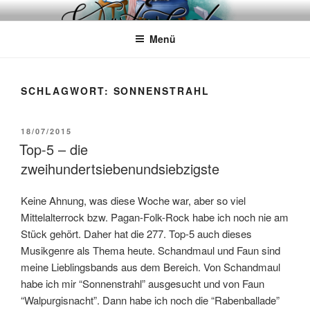
Zum
WÖRTERKATZE
Von Büchern erzählen
Inhalt
Menü
springen
SCHLAGWORT:
SONNENSTRAHL
VERÖFFENTLICHT
18/07/2015
AM
Top-5 – die
zweihundertsiebenundsiebzigste
Keine Ahnung, was diese Woche war, aber so viel
Mittelalterrock bzw. Pagan-Folk-Rock habe ich noch nie am
Stück gehört. Daher hat die 277. Top-5 auch dieses
Musikgenre als Thema heute. Schandmaul und Faun sind
meine Lieblingsbands aus dem Bereich. Von Schandmaul
habe ich mir “Sonnenstrahl” ausgesucht und von Faun
“Walpurgisnacht”. Dann habe ich noch die “Rabenballade”