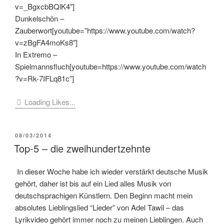
v=_BgxcbBQlK4″]
Dunkelschön –
Zauberwort[youtube=”https://www.youtube.com/watch?
v=zBgFA4moKs8″]
In Extremo –
Spielmannsfluch[youtube=https://www.youtube.com/watch
?v=Rk-7IFLq81c”]
Loading Likes...
VERÖFFENTLICHT
08/03/2014
AM
Top-5 – die zweihundertzehnte
In dieser Woche habe ich wieder verstärkt deutsche Musik
gehört, daher ist bis auf ein Lied alles Musik von
deutschsprachigen Künstlern. Den Beginn macht mein
absolutes Lieblingslied “Lieder” von Adel Tawil – das
Lyrikvideo gehört immer noch zu meinen Lieblingen. Auch