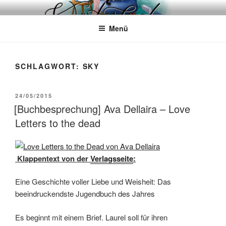
Zum
WÖRTERKATZE
Von Büchern erzählen
Inhalt
Menü
springen
SCHLAGWORT:
SKY
VERÖFFENTLICHT
24/05/2015
AM
[Buchbesprechung] Ava Dellaira – Love
Letters to the dead
Klappentext von der
Verlagsseite
:
Eine Geschichte voller Liebe und Weisheit: Das
beeindruckendste Jugendbuch des Jahres
Es beginnt mit einem Brief. Laurel soll für ihren