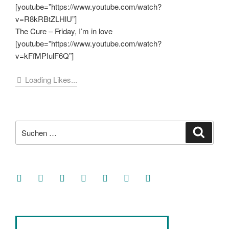
[youtube=”https://www.youtube.com/watch?
v=R8kRBtZLHlU”]
The Cure – Friday, I’m in love
[youtube=”https://www.youtube.com/watch?
v=kFfMPIulF6Q”]
Loading Likes...
Suche
Suche
nach:
facebook
soundcloud
twitter
mastodon
instagram
threads
goodreads