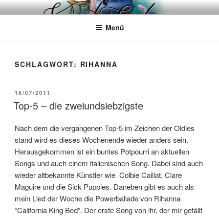
Zum
WÖRTERKATZE
Von Büchern erzählen
Inhalt
Menü
springen
SCHLAGWORT:
RIHANNA
VERÖFFENTLICHT
16/07/2011
AM
Top-5 – die zweiundsiebzigste
Nach dem die vergangenen Top-5 im Zeichen der Oldies
stand wird es dieses Wochenende wieder anders sein.
Herausgekommen ist ein buntes Potpourri an aktuellen
Songs und auch einem italienischen Song. Dabei sind auch
wieder altbekannte Künstler wie Colbie Caillat, Clare
Maguire und die Sick Puppies. Daneben gibt es auch als
mein Lied der Woche die Powerballade von Rihanna
“California King Bed”. Der erste Song von ihr, der mir gefällt