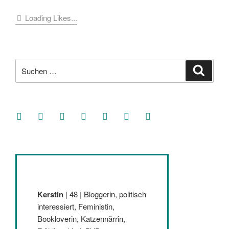
Loading Likes...
Suche
Suche
nach:
facebook
soundcloud
twitter
mastodon
instagram
threads
goodreads
Kerstin
| 48 | Bloggerin, politisch
interessiert, Feministin,
Bookloverin, Katzennärrin,