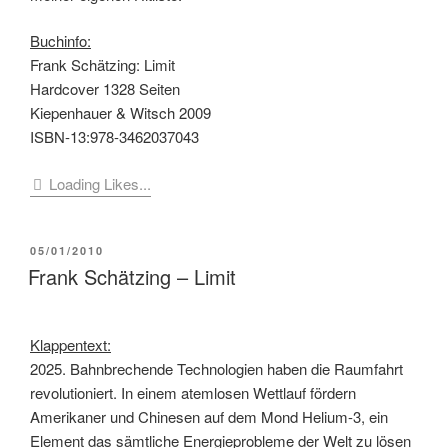
Buchinfo:
Frank Schätzing: Limit
Hardcover 1328 Seiten
Kiepenhauer & Witsch 2009
ISBN-13:978-3462037043
Loading Likes...
VERÖFFENTLICHT
05/01/2010
AM
Frank Schätzing – Limit
Klappentext:
2025. Bahnbrechende Technologien haben die Raumfahrt
revolutioniert. In einem atemlosen Wettlauf fördern
Amerikaner und Chinesen auf dem Mond Helium-3, ein
Element das sämtliche Energieprobleme der Welt zu lösen