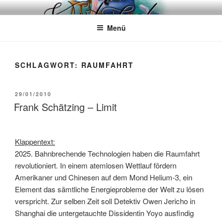
Zum
WÖRTERKATZE
Von Büchern erzählen
Inhalt
Menü
springen
SCHLAGWORT:
RAUMFAHRT
VERÖFFENTLICHT
29/01/2010
AM
Frank Schätzing – Limit
Klappentext:
2025. Bahnbrechende Technologien haben die Raumfahrt
revolutioniert. In einem atemlosen Wettlauf fördern
Amerikaner und Chinesen auf dem Mond Helium-3, ein
Element das sämtliche Energieprobleme der Welt zu lösen
verspricht. Zur selben Zeit soll Detektiv Owen Jericho in
Shanghai die untergetauchte Dissidentin Yoyo ausfindig