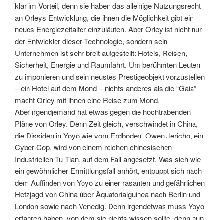
klar im Vorteil, denn sie haben das alleinige Nutzungsrecht
an Orleys Entwicklung, die ihnen die Möglichkeit gibt ein
neues Energiezeitalter einzuläuten. Aber Orley ist nicht nur
der Entwickler dieser Technologie, sondern sein
Unternehmen ist sehr breit aufgestellt: Hotels, Reisen,
Sicherheit, Energie und Raumfahrt. Um berühmten Leuten
zu imponieren und sein neustes Prestigeobjekt vorzustellen
– ein Hotel auf dem Mond – nichts anderes als die “Gaia”
macht Orley mit ihnen eine Reise zum Mond.
Aber irgendjemand hat etwas gegen die hochtrabenden
Pläne von Orley. Denn Zeit gleich, verschwindet in China,
die Dissidentin Yoyo,wie vom Erdboden. Owen Jericho, ein
Cyber-Cop, wird von einem reichen chinesischen
Industriellen Tu Tian, auf dem Fall angesetzt. Was sich wie
ein gewöhnlicher Ermittlungsfall anhört, entpuppt sich nach
dem Auffinden von Yoyo zu einer rasanten und gefährlichen
Hetzjagd von China über Äquatorialguinea nach Berlin und
London sowie nach Venedig. Denn irgendetwas muss Yoyo
erfahren haben, von dem sie nichts wissen sollte, denn nun