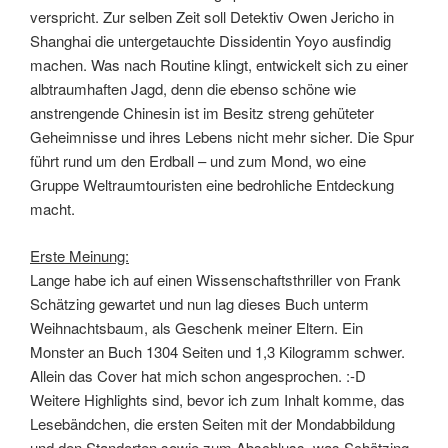
verspricht. Zur selben Zeit soll Detektiv Owen Jericho in
Shanghai die untergetauchte Dissidentin Yoyo ausfindig
machen. Was nach Routine klingt, entwickelt sich zu einer
albtraumhaften Jagd, denn die ebenso schöne wie
anstrengende Chinesin ist im Besitz streng gehüteter
Geheimnisse und ihres Lebens nicht mehr sicher. Die Spur
führt rund um den Erdball – und zum Mond, wo eine
Gruppe Weltraumtouristen eine bedrohliche Entdeckung
macht.
Erste Meinung:
Lange habe ich auf einen Wissenschaftsthriller von Frank
Schätzing gewartet und nun lag dieses Buch unterm
Weihnachtsbaum, als Geschenk meiner Eltern. Ein
Monster an Buch 1304 Seiten und 1,3 Kilogramm schwer.
Allein das Cover hat mich schon angesprochen. :-D
Weitere Highlights sind, bevor ich zum Inhalt komme, das
Lesebändchen, die ersten Seiten mit der Mondabbildung
und den Standorten sowie zum Abschluss, was Schätzing