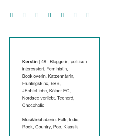
facebook
soundcloud
twitter
mastodon
instagram
threads
goodreads
Kerstin
| 48 | Bloggerin, politisch
interessiert, Feministin,
Bookloverin, Katzennärrin,
Frühlingskind, BVB,
#EchteLiebe, Kölner EC,
Nordsee verliebt, Teenerd,
Chocoholic
Musikliebhaberin: Folk, Indie,
Rock, Country, Pop, Klassik