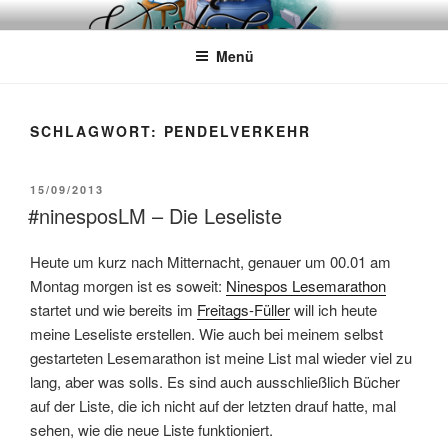
Zum
WÖRTERKATZE
Von Büchern erzählen
Inhalt
Menü
springen
SCHLAGWORT:
PENDELVERKEHR
VERÖFFENTLICHT
15/09/2013
AM
#ninesposLM – Die Leseliste
Heute um kurz nach Mitternacht, genauer um 00.01 am
Montag morgen ist es soweit:
Ninespos Lesemarathon
startet und wie bereits im
Freitags-Füller
will ich heute
meine Leseliste erstellen. Wie auch bei meinem selbst
gestarteten Lesemarathon ist meine List mal wieder viel zu
lang, aber was solls. Es sind auch ausschließlich Bücher
auf der Liste, die ich nicht auf der letzten drauf hatte, mal
sehen, wie die neue Liste funktioniert.