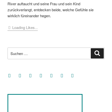
River auftaucht und seine Frau und sein Kind
zurückverlangt, entdecken beide, welche Gefühle sie
wirklich füreinander hegen.
Loading Likes...
Suche
Suche
nach:
facebook
soundcloud
twitter
mastodon
instagram
threads
goodreads