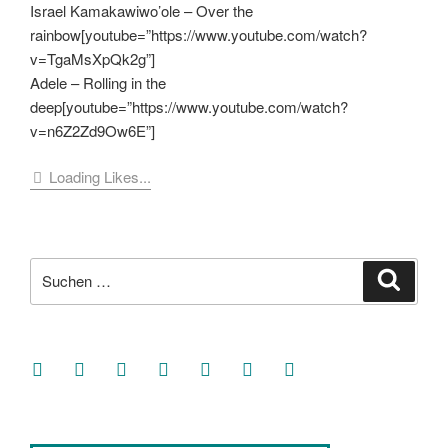
Israel Kamakawiwo’ole – Over the
rainbow[youtube=”https://www.youtube.com/watch?
v=TgaMsXpQk2g”]
Adele – Rolling in the
deep[youtube=”https://www.youtube.com/watch?
v=n6Z2Zd9Ow6E”]
Loading Likes...
Suche
Suche
nach:
facebook
soundcloud
twitter
mastodon
instagram
threads
goodreads