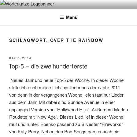
Zum
WÖRTERKATZE
Von Büchern erzählen
Inhalt
Menü
springen
SCHLAGWORT:
OVER THE RAINBOW
VERÖFFENTLICHT
04/01/2014
AM
Top-5 – die zweihunderterste
Neues Jahr und neue Top-5 der Woche. In dieser Woche
stelle ich euch meine Lieblingslieder aus dem Jahr 2011
vor, denn in der vergangenen Woche liefen fast nur Lieder
aus dem Jahr. Mit dabei sind Sunrise Avenue in einer
unplugged Version von “Hollywood Hills”. Außerdem Marlon
Roudette mit “New Age”. Dieses Lied lief in dieser Woche
rauf und runter. Ebenso passend zu Silvester “Fireworks”
von Katy Perry. Neben den Pop-Songs gab es auch ein